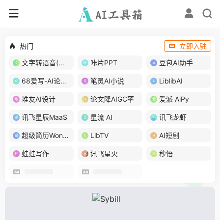
热门
立即入驻
文字转语音(琅琅配音)
咔片PPT
豆包AI助手
68爱写-AI论文写作
笔灵AI小说
LiblibAI
堆友AI设计
论文降AIGC率
爱派 AiPy
讯飞星辰MaaS
星流 AI
讯飞龙虾
超级简历WonderCV
LibTV
AI短剧
蛙蛙写作
讯飞星火
秒悟