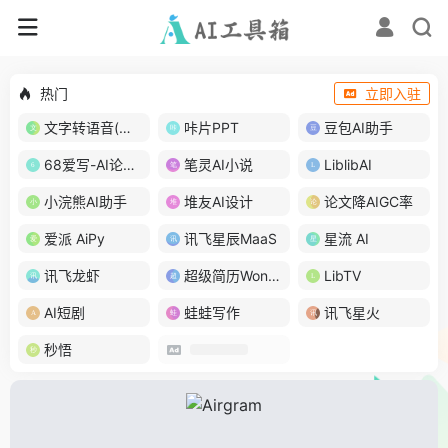
热门
立即入驻
文字转语音(琅琅配音)
咔片PPT
豆包AI助手
68爱写-AI论文写作
笔灵AI小说
LiblibAI
小浣熊AI助手
堆友AI设计
论文降AIGC率
爱派 AiPy
讯飞星辰MaaS
星流 AI
讯飞龙虾
超级简历WonderCV
LibTV
AI短剧
蛙蛙写作
讯飞星火
秒悟