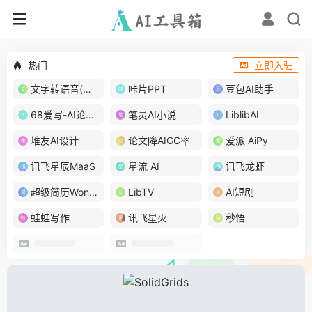
热门
立即入驻
文字转语音(琅琅配音)
咔片PPT
豆包AI助手
68爱写-AI论文写作
笔灵AI小说
LiblibAI
堆友AI设计
论文降AIGC率
爱派 AiPy
讯飞星辰MaaS
星流 AI
讯飞龙虾
超级简历WonderCV
LibTV
AI短剧
蛙蛙写作
讯飞星火
秒悟