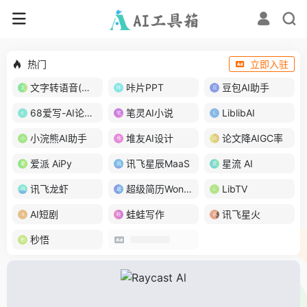
热门
立即入驻
文字转语音(琅琅配音)
咔片PPT
豆包AI助手
68爱写-AI论文写作
笔灵AI小说
LiblibAI
小浣熊AI助手
堆友AI设计
论文降AIGC率
爱派 AiPy
讯飞星辰MaaS
星流 AI
讯飞龙虾
超级简历WonderCV
LibTV
AI短剧
蛙蛙写作
讯飞星火
秒悟