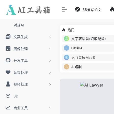
68爱写论文
对话AI
热门
文案生成
文字转语音(琅琅配音)
LiblibAI
图像处理
讯飞星辰MaaS
开发工具
AI短剧
音频处理
视频处理
3D
商业工具