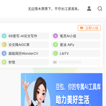
无边落木萧萧下，不尽长江滚滚来。
立即入驻
68爱写-AI论文写作
笔灵AI小说
论文降AIGC率
爱派 AiPy
超级简历WonderCV
LibTV
秒悟