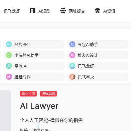
讯飞龙虾
AI短剧
网址提交
AI资讯
咔片PPT
豆包AI助手
小浣熊AI助手
堆友AI设计
星流 AI
讯飞龙虾
蛙蛙写作
讯飞星火
商业工具
法律助理
AI Lawyer
个人人工智能-律师在你的指尖
标签：
法律助理