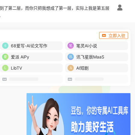
到了第二层，而你只把我想成了第一层，实际上我是第五层
立即入驻
68爱写-AI论文写作
笔灵AI小说
爱派 AiPy
讯飞星辰MaaS
LibTV
AI短剧