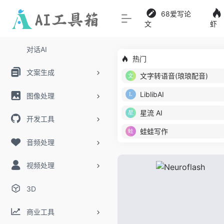
68爱写论
文
虾
对话AI
热门
文案生成
文字转语音(琅琅配音)
LiblibAI
图像处理
星流 AI
开发工具
蛙蛙写作
音频处理
视频处理
3D
商业工具