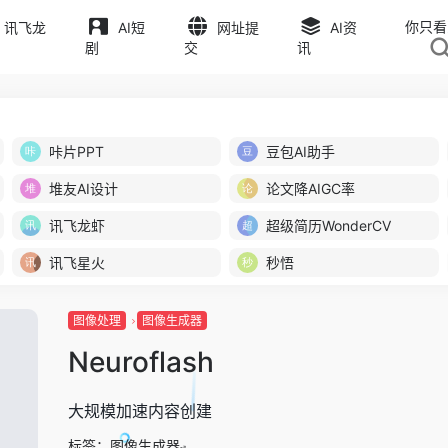
你只看
讯飞龙
AI短
网址提
AI资
剧
交
讯
咔片PPT
豆包AI助手
堆友AI设计
论文降AIGC率
讯飞龙虾
超级简历WonderCV
讯飞星火
秒悟
图像处理
图像生成器
Neuroflash
大规模加速内容创建
标签：
图像生成器