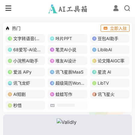
热门
立即入驻
文字转语音(琅琅配音)
咔片PPT
豆包AI助手
68爱写-AI论文写作
笔灵AI小说
LiblibAI
小浣熊AI助手
堆友AI设计
论文降AIGC率
爱派 AiPy
讯飞星辰MaaS
星流 AI
讯飞龙虾
超级简历WonderCV
LibTV
AI短剧
蛙蛙写作
讯飞星火
秒悟