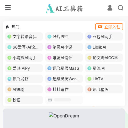
热门
立即入驻
文字转语音(琅琅配音)
咔片PPT
豆包AI助手
68爱写-AI论文写作
笔灵AI小说
LiblibAI
小浣熊AI助手
堆友AI设计
论文降AIGC率
爱派 AiPy
讯飞星辰MaaS
星流 AI
讯飞龙虾
超级简历WonderCV
LibTV
AI短剧
蛙蛙写作
讯飞星火
秒悟