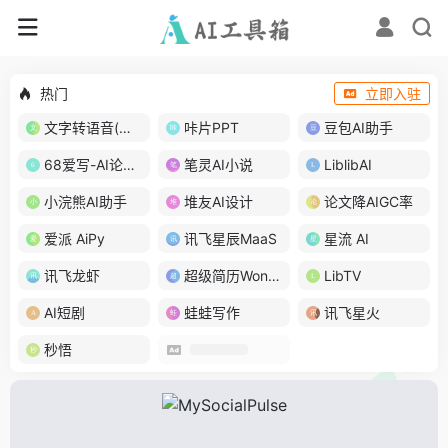
热门
立即入驻
文字转语音(琅琅配音)
咔片PPT
豆包AI助手
68爱写-AI论文写作
笔灵AI小说
LiblibAI
小浣熊AI助手
堆友AI设计
论文降AIGC率
爱派 AiPy
讯飞星辰MaaS
星流 AI
讯飞龙虾
超级简历WonderCV
LibTV
AI短剧
蛙蛙写作
讯飞星火
秒悟