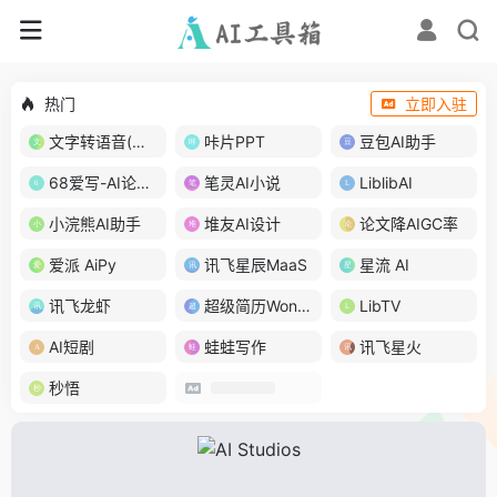
热门
立即入驻
文字转语音(琅琅配音)
咔片PPT
豆包AI助手
68爱写-AI论文写作
笔灵AI小说
LiblibAI
小浣熊AI助手
堆友AI设计
论文降AIGC率
爱派 AiPy
讯飞星辰MaaS
星流 AI
讯飞龙虾
超级简历WonderCV
LibTV
AI短剧
蛙蛙写作
讯飞星火
秒悟