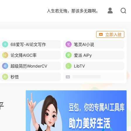
人生若无悔，那该多无趣啊。
立即入驻
68爱写-AI论文写作
笔灵AI小说
论文降AIGC率
爱派 AiPy
超级简历WonderCV
LibTV
秒悟
平