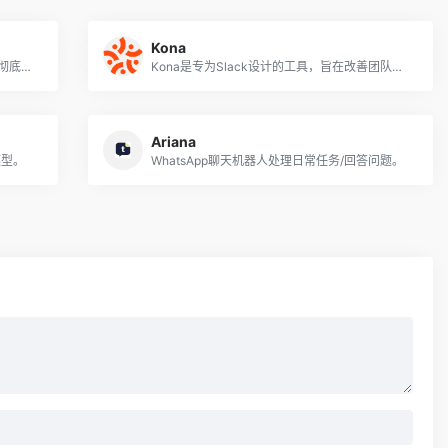
Kona
Todo.is是终极待办事项列表应用程序，它彻底改变了任务和项目管理，帮助用户保持组织化、专注和实现更多
Kona是专为Slack设计的工具，旨在改善团队福祉，消除倦怠并培养健康的工作场所文化
Ariana
模型。
WhatsApp聊天机器人处理日常任务/回答问题。