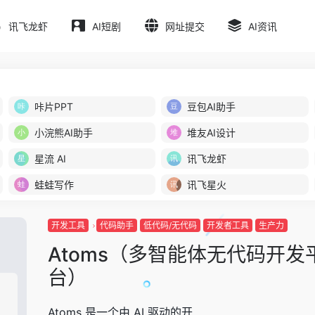
讯飞龙虾
AI短剧
网址提交
AI资讯
咔片PPT
豆包AI助手
小浣熊AI助手
堆友AI设计
星流 AI
讯飞龙虾
蛙蛙写作
讯飞星火
开发工具
代码助手
低代码/无代码
开发者工具
生产力
Atoms（多智能体无代码开发
台）
Atoms 是一个由 AI 驱动的开...