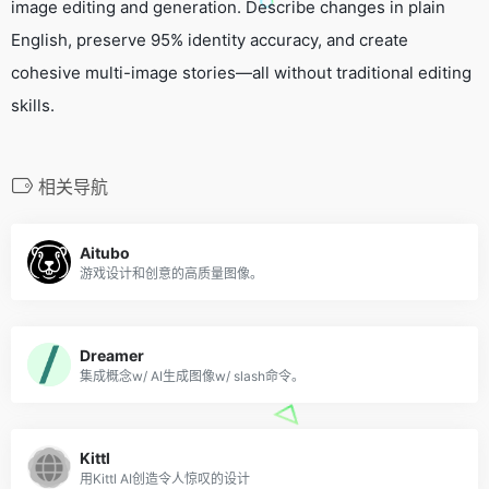
image editing and generation. Describe changes in plain
English, preserve 95% identity accuracy, and create
cohesive multi-image stories—all without traditional editing
skills.
相关导航
Aitubo
游戏设计和创意的高质量图像。
Dreamer
集成概念w/ AI生成图像w/ slash命令。
Kittl
用Kittl AI创造令人惊叹的设计