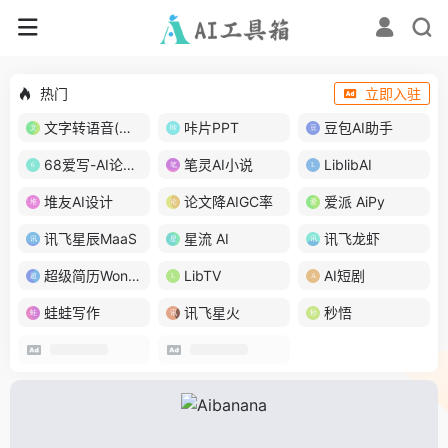
热门
立即入驻
文字转语音(琅琅配音)
咔片PPT
豆包AI助手
68爱写-AI论文写作
笔灵AI小说
LiblibAI
堆友AI设计
论文降AIGC率
爱派 AiPy
讯飞星辰MaaS
星流 AI
讯飞龙虾
超级简历WonderCV
LibTV
AI短剧
蛙蛙写作
讯飞星火
秒悟