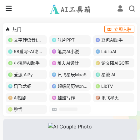
热门
立即入驻
文字转语音(琅琅配音)
咔片PPT
豆包AI助手
68爱写-AI论文写作
笔灵AI小说
LiblibAI
小浣熊AI助手
堆友AI设计
论文降AIGC率
爱派 AiPy
讯飞星辰MaaS
星流 AI
讯飞龙虾
超级简历WonderCV
LibTV
AI短剧
蛙蛙写作
讯飞星火
秒悟