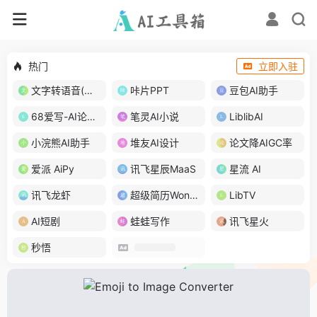
热门
立即入驻
文字转语音(琅琅配音)
咔片PPT
豆包AI助手
68爱写-AI论文写作
笔灵AI小说
LiblibAI
小浣熊AI助手
堆友AI设计
论文降AIGC率
爱派 AiPy
讯飞星辰MaaS
星流 AI
讯飞龙虾
超级简历WonderCV
LibTV
AI短剧
蛙蛙写作
讯飞星火
秒悟