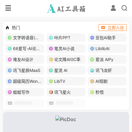
热门
立即入驻
文字转语音(琅琅配音)
咔片PPT
豆包AI助手
68爱写-AI论文写作
笔灵AI小说
LiblibAI
堆友AI设计
论文降AIGC率
爱派 AiPy
讯飞星辰MaaS
星流 AI
讯飞龙虾
超级简历WonderCV
LibTV
AI短剧
蛙蛙写作
讯飞星火
秒悟