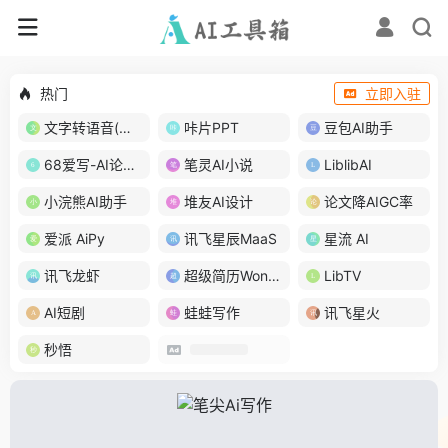
热门
立即入驻
文字转语音(琅琅配音)
咔片PPT
豆包AI助手
68爱写-AI论文写作
笔灵AI小说
LiblibAI
小浣熊AI助手
堆友AI设计
论文降AIGC率
爱派 AiPy
讯飞星辰MaaS
星流 AI
讯飞龙虾
超级简历WonderCV
LibTV
AI短剧
蛙蛙写作
讯飞星火
秒悟