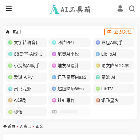
热门
立即入驻
文字转语音(琅琅配音)
咔片PPT
豆包AI助手
68爱写-AI论文写作
笔灵AI小说
LiblibAI
小浣熊AI助手
堆友AI设计
论文降AIGC率
爱派 AiPy
讯飞星辰MaaS
星流 AI
讯飞龙虾
超级简历WonderCV
LibTV
AI短剧
蛙蛙写作
讯飞星火
秒悟
首页
•
AI资讯
•
正文