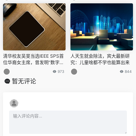
清华校友吴旻当选IEEE SPS首
人天生就会除法，宾大最新研
位华裔女主席，曾发明“数字水
究：儿童啥都不学也能算出来
印”防伪技术
973
844
暂无评论