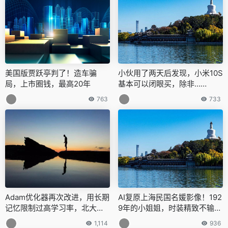
美国版贾跃亭判了！造车骗
小伙用了两天后发现，小米10S
局，上市圈钱，最高20年
基本可以闭眼买，除非……
763
733
Adam优化器再次改进，用长期
AI复原上海民国名媛影像！192
记忆限制过高学习率，北大孙
9年的小姐姐，时装精致不输现
栩课题组提出
在
1,114
936