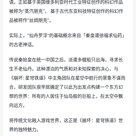
语。正如基于英国维多利亚时代工业特征创作的科幻作品
被称为“蒸汽朋克”， 基于古代东亚科技特征创作的科幻作
品被称作“丝绸朋克”。
实际上，“仙舟罗浮”的基础概念来自「秦皇遣徐福求仙药」
的古老神话。
传说秦始皇在统一中国之后，派遣多艘船只出海，寻求长
生不老仙丹。这种漂泊的气质和对未知探索的决心，与
《崩坏: 星穹铁道》中主角团队在星空中航行的景象不谋而
合，研发团队很早就确定了以此为出发点构建一个东方幻
想的世界：所有的人居住于仙岛般的巨船上，在太空中飘
向远方。
将传统文化融入游戏世界，这正是《崩坏：星穹铁道》世
界的独特魅力。