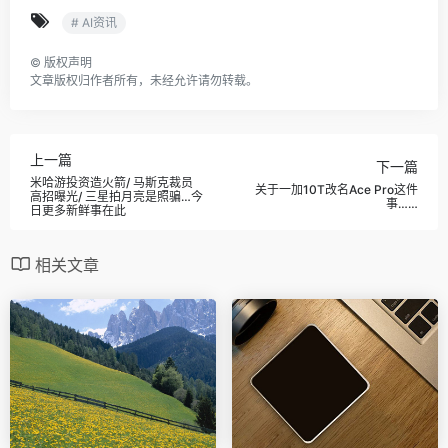
# AI资讯
©
版权声明
文章版权归作者所有，未经允许请勿转载。
上一篇
下一篇
米哈游投资造火箭/ 马斯克裁员
关于一加10T改名Ace Pro这件
高招曝光/ 三星拍月亮是照骗…今
事……
日更多新鲜事在此
相关文章