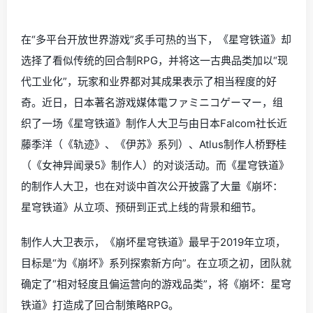
在“多平台开放世界游戏”炙手可热的当下，《星穹铁道》却
选择了看似传统的回合制RPG，并将这一古典品类加以“现
代工业化”，玩家和业界都对其成果表示了相当程度的好
奇。近日，日本著名游戏媒体電ファミニコゲーマー，组
织了一场《星穹铁道》制作人大卫与由日本Falcom社长近
藤季洋（《轨迹》、《伊苏》系列）、Atlus制作人桥野桂
（《女神异闻录5》制作人）的对谈活动。而《星穹铁道》
的制作人大卫，也在对谈中首次公开披露了大量《崩坏：
星穹铁道》从立项、预研到正式上线的背景和细节。
制作人大卫表示，《崩坏星穹铁道》最早于2019年立项，
目标是“为《崩坏》系列探索新方向”。在立项之初，团队就
确定了“相对轻度且偏运营向的游戏品类”，将《崩坏：星穹
铁道》打造成了回合制策略RPG。