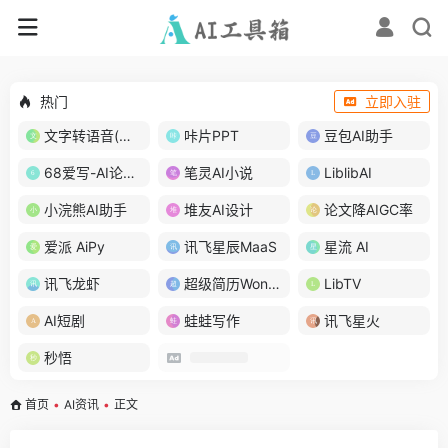
热门
立即入驻
文字转语音(琅琅配音)
咔片PPT
豆包AI助手
68爱写-AI论文写作
笔灵AI小说
LiblibAI
小浣熊AI助手
堆友AI设计
论文降AIGC率
爱派 AiPy
讯飞星辰MaaS
星流 AI
讯飞龙虾
超级简历WonderCV
LibTV
AI短剧
蛙蛙写作
讯飞星火
秒悟
首页
•
AI资讯
•
正文