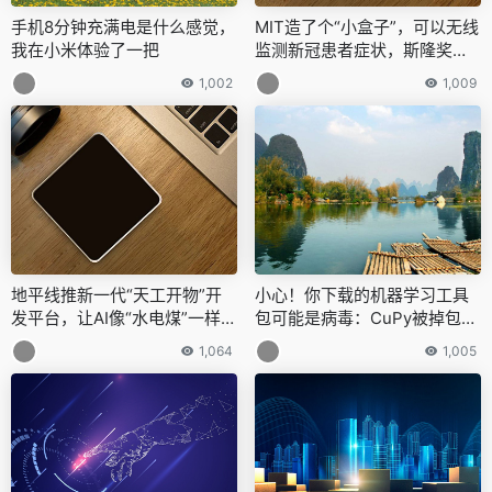
手机8分钟充满电是什么感觉，
MIT造了个“小盒子”，可以无线
我在小米体验了一把
监测新冠患者症状，斯隆奖获
得者班底打造
1,002
1,009
地平线推新一代“天工开物”开
小心！你下载的机器学习工具
发平台，让AI像“水电煤”一样普
包可能是病毒：CuPy被掉包，
及
官方一天后才发现
1,064
1,005