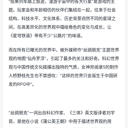
“搭乘列车踏上旅途，漫游宇宙中的各大行星”是游戏的主
题。玩家会和年龄相仿的伙伴们集结在一起，往来于社会
结构、科技水平、文化体系、历史背景迥然不同的星球之
间，在高差异化的世界观中描绘角色的变化与成长，让
《星穹铁道》带有不少“公路片”的味道。
而在所有已曝光的世界中，被外媒称作“丝绸朋克”主题世界
观的地图“仙舟罗浮”，引起了最多的关注和好奇。科幻世界
观与中国传统文化碰撞出独特的气质，女神异闻录5的制作
人桥野桂先生也不禁感叹：“这样的世界只会诞生于中国研
发的RPG中”。
“丝绸朋克”一词出自科幻作家、《三体》英文版译者刘宇
昆，是他在小说《蒲公英王朝》中用于描述世界观的用