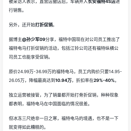
被采访人表示，直营店撤店后，车辆并入
长安福特4S店
进
行销售。
另外，还开始
打折促销
。
据博主
@孙少军09
分享，福特中国现在对公司员工推出了
福特电马打折促销的活动，包括江铃公司还有福特纵横公
司员工也能享受促销。
原价24.99万-36.99万的福特电马，员工内购价只要14.95-
26.05万，降幅最高达到
10.94万
，折扣率在
29%-40%
。
独立运营被接管，为了销量都开始打骨折促销，种种现象
都表明，福特电马在中国面临的情况很差。
但冰冻三尺绝非一日之寒，福特电马的境遇，也不是一下
就变得如此糟糕的。