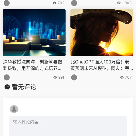
向美方提出严正交涉
702
1,003
清华教授沈向洋：创新就要做
比ChatGPT强大100万倍！老
到极致，用开源的方式培养未
黄预测未来AI模型，网友：夸
来工程师
张但又不无道理
991
707
暂无评论