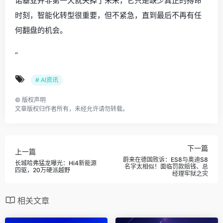
诺基亚并非第一天就失掉了未来，它只是缺少真正的搏命
时刻，智能化转型很重要，但不紧急，直到最后不再有任
何翻盘的机会。
“
# AI资讯
©
版权声明
文章版权归作者所有，未经允许请勿转载。
下一篇
上一篇
蔚来在德国败诉：ES8与奥迪S8
长城哈弗猛龙曝光：Hi4新能源
名字太相似！面临罚款赔钱、总
四驱，20万硬派越野
经理牢狱之灾
相关文章