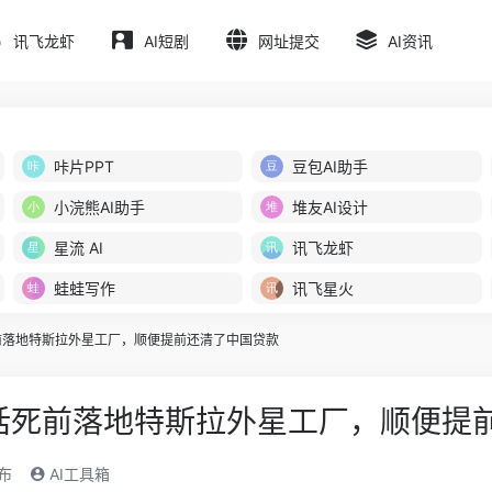
讯飞龙虾
AI短剧
网址提交
AI资讯
咔片PPT
豆包AI助手
小浣熊AI助手
堆友AI设计
星流 AI
讯飞龙虾
蛙蛙写作
讯飞星火
前落地特斯拉外星工厂，顺便提前还清了中国贷款
话死前落地特斯拉外星工厂，顺便提
发布
AI工具箱