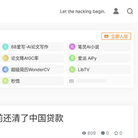
Let the hacking begin.
立即入驻
68爱写-AI论文写作
笔灵AI小说
论文降AIGC率
爱派 AiPy
超级简历WonderCV
LibTV
秒悟
前还清了中国贷款
809
0
0