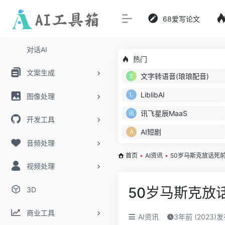
68爱写论文
对话AI
热门
文案生成
文字转语音(琅琅配音)
LiblibAI
图像处理
讯飞星辰MaaS
开发工具
AI短剧
音频处理
首页
•
AI资讯
•
50岁马斯克放话死
视频处理
50岁马斯克放
3D
商业工具
AI资讯
3年前 (2023)