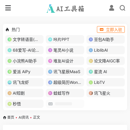
热门
立即入驻
文字转语音(琅琅配音)
咔片PPT
豆包AI助手
68爱写-AI论文写作
笔灵AI小说
LiblibAI
小浣熊AI助手
堆友AI设计
论文降AIGC率
爱派 AiPy
讯飞星辰MaaS
星流 AI
讯飞龙虾
超级简历WonderCV
LibTV
AI短剧
蛙蛙写作
讯飞星火
秒悟
首页
•
AI资讯
•
正文