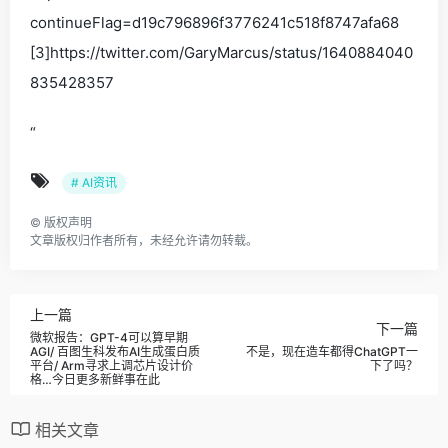
continueFlag=d19c796896f3776241c518f8747afa68
[3]https://twitter.com/GaryMarcus/status/1640884040
835428357
“
# AI资讯
©
版权声明
文章版权归作者所有，未经允许请勿转载。
上一篇
下一篇
微软报告：GPT-4可以算早期
AGI/ 百图生科发布AI生成蛋白质
不是，现在造车都得ChatGPT一
平台/ Arm寻求上调芯片设计价
下了吗？
格…今日更多新鲜事在此
相关文章