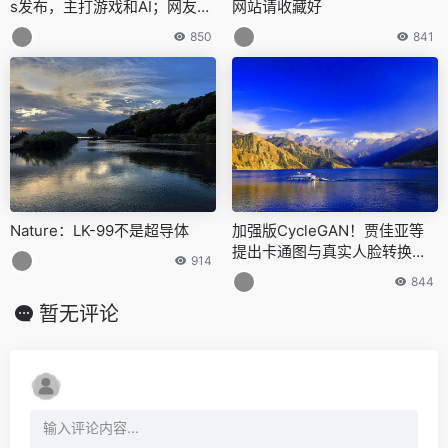
s发布，主打游戏和AI；网友：
网站请收藏好
牙膏厂
850
841
Nature：LK-99不是超导体
加强版CycleGAN！贾佳亚等
提出卡通图与真实人脸转换模
914
型，看女神突破次元壁长啥样
844
暂无评论