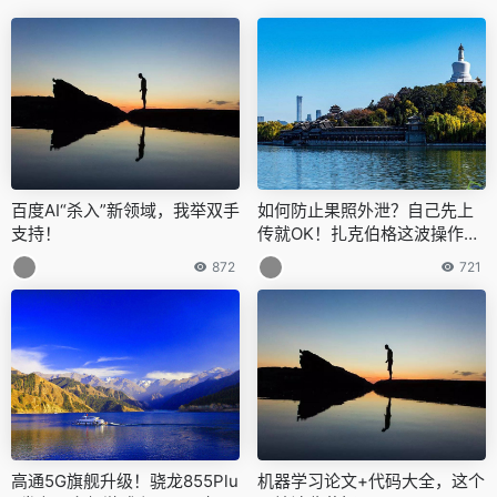
百度AI“杀入”新领域，我举双手
如何防止果照外泄？自己先上
支持！
传就OK！扎克伯格这波操作给
网友整不会了
872
721
高通5G旗舰升级！骁龙855Plu
机器学习论文+代码大全，这个