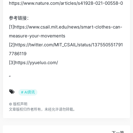
https://www.nature.com/articles/s41928-021-00558-0
参考链接：
[1]https://www.csail.mit.edu/news/smart-clothes-can-
measure-your-movements
[2]https://twitter.com/MIT_CSAIL/status/137550551791
7786119
[3]https://yyueluo.com/
“
# AI资讯
©
版权声明
文章版权归作者所有，未经允许请勿转载。
下一篇