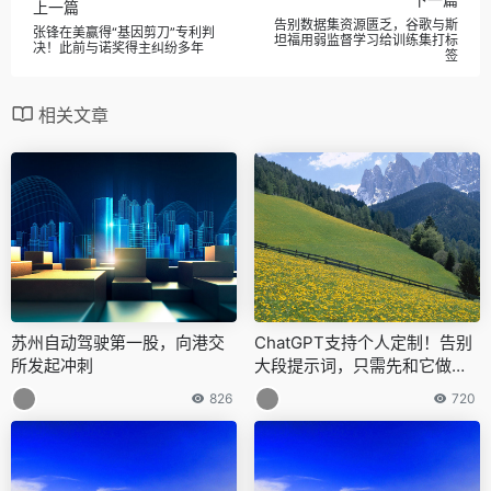
上一篇
告别数据集资源匮乏，谷歌与斯
张锋在美赢得“基因剪刀”专利判
坦福用弱监督学习给训练集打标
决！此前与诺奖得主纠纷多年
签
相关文章
苏州自动驾驶第一股，向港交
ChatGPT支持个人定制！告别
所发起冲刺
大段提示词，只需先和它做好
自我介绍
826
720