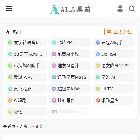
热门
立即入驻
文字转语音(琅琅配音)
咔片PPT
豆包AI助手
68爱写-AI论文写作
笔灵AI小说
LiblibAI
小浣熊AI助手
堆友AI设计
论文降AIGC率
爱派 AiPy
讯飞星辰MaaS
星流 AI
讯飞龙虾
超级简历WonderCV
LibTV
AI短剧
蛙蛙写作
讯飞星火
秒悟
首页
•
AI资讯
•
正文