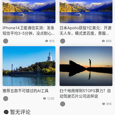
iPhone14卫星通信实测：发条
日本Apollo获投1亿美元：开源
短信平均3-5分钟，没点耐心真
无人车，模式类百度，靠服务
不行
赚钱
815
856
推荐五款不可错过的AI工具
扫个地用得到5TOPS算力？自
动驾驶芯片公司这样说
1,120
916
暂无评论