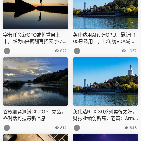
字节任命新CFO或将重启上
英伟达用AI设计GPU：最新H1
市，华为5倍薪酬再招天才少
00已经用上，比传统EDA减少2
年，市场监管总局已关注知网
5%芯片面积
827
1,067
涉嫌垄断问题，今日更多大新
闻在此
谷歌加紧测试ChatGPT竞品，
英伟达RTX 30系列卖得太好，
靠对话可搜最新信息
财报业绩创新高，老黄：Arm
收购完成时间已确定
814
848