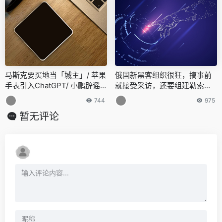
马斯克要买地当「城主」/ 苹果
俄国新黑客组织很狂，搞事前
手表引入ChatGPT/ 小鹏辟谣
就接受采访，还要组建勒索生
多名核心高管离职…今日更多
态联盟
744
975
新鲜事在此
暂无评论