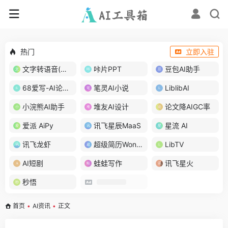
热门
立即入驻
文字转语音(琅琅配音)
咔片PPT
豆包AI助手
68爱写-AI论文写作
笔灵AI小说
LiblibAI
小浣熊AI助手
堆友AI设计
论文降AIGC率
爱派 AiPy
讯飞星辰MaaS
星流 AI
讯飞龙虾
超级简历WonderCV
LibTV
AI短剧
蛙蛙写作
讯飞星火
秒悟
首页
•
AI资讯
•
正文