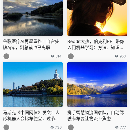
谷歌医疗AI再遭重挫！自宫头
Reddit大热，伯克利PPT带你
牌App，副总裁也已离职
入门机器学习：方法、知识点
全面覆盖
814
953
马斯克《中国网信》发文：人
携手智慧物流国家队，自动驾
形机器人会比车便宜，过节送
驶卡车要让物流不焦虑
礼新选择
736
777