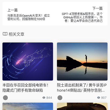
下一篇
上一篇
GPT-4顶替老板&程序员，这个
马斯克走后OpenAI大变天！成立
GitHub项目火上热搜第一，作
营利公司，回报限制在100倍
者：要让AI学会自己迭代自己
相关文章
丰田在华召回全部纯电轿车！
院士退出机制来了/ 黄牛诉苦iP
隐藏式门把手有致命缺陷
hone14倒贴出/ 英特尔告别奔
腾…今日更多新鲜事在此
844
907