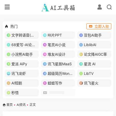
热门
立即入驻
文字转语音(琅琅配音)
咔片PPT
豆包AI助手
68爱写-AI论文写作
笔灵AI小说
LiblibAI
小浣熊AI助手
堆友AI设计
论文降AIGC率
爱派 AiPy
讯飞星辰MaaS
星流 AI
讯飞龙虾
超级简历WonderCV
LibTV
AI短剧
蛙蛙写作
讯飞星火
秒悟
首页
•
AI资讯
•
正文