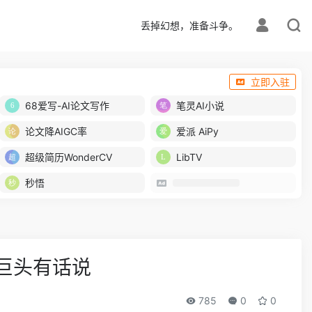
丢掉幻想，准备斗争。
立即入驻
68爱写-AI论文写作
笔灵AI小说
论文降AIGC率
爱派 AiPy
超级简历WonderCV
LibTV
秒悟
力巨头有话说
785
0
0