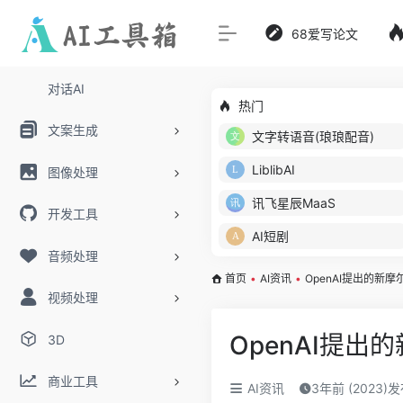
68爱写论文
对话AI
热门
文案生成
文字转语音(琅琅配音)
LiblibAI
图像处理
讯飞星辰MaaS
开发工具
AI短剧
音频处理
首页
•
AI资讯
•
OpenAI提出的
视频处理
OpenAI提
3D
商业工具
AI资讯
3年前 (2023)