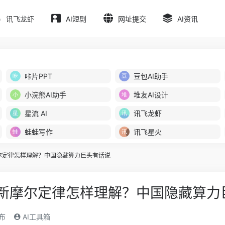
讯飞龙虾
AI短剧
网址提交
AI资讯
咔片PPT
豆包AI助手
小浣熊AI助手
堆友AI设计
星流 AI
讯飞龙虾
蛙蛙写作
讯飞星火
新摩尔定律怎样理解？中国隐藏算力巨头有话说
出的新摩尔定律怎样理解？中国隐藏算
发布
AI工具箱