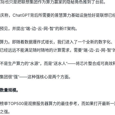
火，实际也只是把联想集团作为算力赢家的隐秘角色推到了台前。
元庆称，ChatGPT背后所需要的普慧算力基础设施恰好是联想已
见，并提出“端-边-云-网-智”的新IT架构。
算力。即随着数据爆炸式增长，我们进入了一个全新的数字化、
经远远不能满足随时随地的计算需求，需要“端-边-云-网-智”
不是生产算力的“水源”，而是“送水人”——将芯片整合成可高
集团很“强”——这种强核心是两个方面。
数量规模。
单TOP500是观察服务器算力的最佳参考，而如果打开最新一期全
之强。