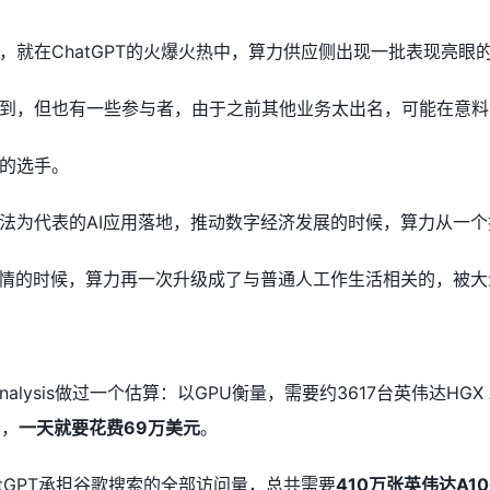
，就在ChatGPT的火爆火热中，算力供应侧出现一批表现亮眼
到，但也有一些参与者，由于之前其他业务太出名，可能在意料
的选手。
法为代表的AI应用落地，推动数字经济发展的时候，算力从一
热情的时候，算力再一次升级成了与普通人工作生活相关的，被
nalysis做过一个估算：以GPU衡量，需要约3617台英伟达HGX
分，
一天就要花费69万美元
。
tGPT承担谷歌搜索的全部访问量，总共需要
410万张英伟达A10