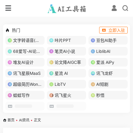
热门
立即入驻
文字转语音(琅琅配音)
咔片PPT
豆包AI助手
68爱写-AI论文写作
笔灵AI小说
LiblibAI
堆友AI设计
论文降AIGC率
爱派 AiPy
讯飞星辰MaaS
星流 AI
讯飞龙虾
超级简历WonderCV
LibTV
AI短剧
蛙蛙写作
讯飞星火
秒悟
首页
•
AI资讯
•
正文