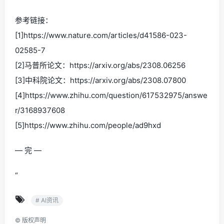
参考链接：
[1]https://www.nature.com/articles/d41586-023-
02585-7
[2]马普所论文：https://arxiv.org/abs/2308.06256
[3]中科院论文：https://arxiv.org/abs/2308.07800
[4]https://www.zhihu.com/question/617532975/answe
r/3168937608
[5]https://www.zhihu.com/people/ad9hxd
— 完 —
“
# AI资讯
©
版权声明