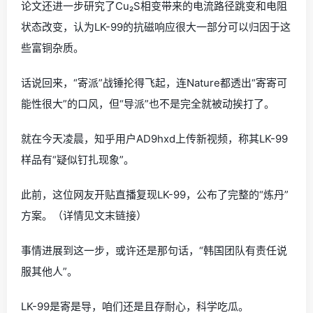
论文还进一步研究了Cu₂S相变带来的电流路径跳变和电阻
状态改变，认为LK-99的抗磁响应很大一部分可以归因于这
些富铜杂质。
话说回来，“寄派”战锤抡得飞起，连Nature都透出“寄寄可
能性很大”的口风，但“导派”也不是完全就被动挨打了。
就在今天凌晨，知乎用户AD9hxd上传新视频，称其LK-99
样品有“疑似钉扎现象”。
此前，这位网友开贴直播复现LK-99，公布了完整的“炼丹”
方案。（详情见文末链接）
事情进展到这一步，或许还是那句话，“韩国团队有责任说
服其他人”。
LK-99是寄是导，咱们还是且存耐心，科学吃瓜。