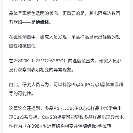
晶体呈现紫色透明的状态，更重要的是，其电阻高达数百
万欧姆——是
绝缘体
。
在磁性测量中，研究人员发现，单晶样品显示出轻微的铁
磁性和抗磁性。
在2-800K（-271℃-526℃）的温度范围内，研究人员都
没有观察到表明相变的异常现象。
由此，研究人员认为，可以排除Pb₉Cu(PO₄)₆O晶体室温超
导的可能性。
这篇论文还提到，多晶Pb₁₀₋ₓCuₓ(PO₄)₆O样品中常常会出
现Cu₂S杂质相，Cu₂S的相变可能导致多晶样品出现异常电
性行为（在398K附近有结构相变并伴随绝缘-金属转