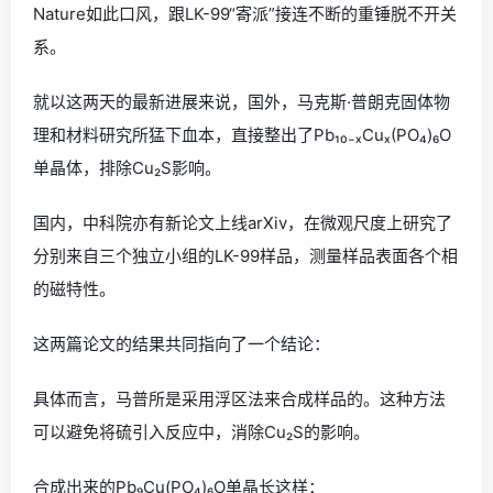
Nature如此口风，跟LK-99“寄派”接连不断的重锤脱不开关
系。
就以这两天的最新进展来说，国外，马克斯·普朗克固体物
理和材料研究所猛下血本，直接整出了Pb₁₀₋ₓCuₓ(PO₄)₆O
单晶体，排除Cu₂S影响。
国内，中科院亦有新论文上线arXiv，在微观尺度上研究了
分别来自三个独立小组的LK-99样品，测量样品表面各个相
的磁特性。
这两篇论文的结果共同指向了一个结论：
具体而言，马普所是采用浮区法来合成样品的。这种方法
可以避免将硫引入反应中，消除Cu₂S的影响。
合成出来的Pb₉Cu(PO₄)₆O单晶长这样：