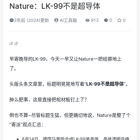
Nature：LK-99不是超导体
3年前 (2024)更新
AI工具箱
913
0
0
早寄晚导的LK-99，今天一早又让Nature一把给摁地上
了。
头版头条文章里，标题明晃晃地写着“
LK-99不是超导体
”。
肿么肥事，这是直接把棺材板钉上了？
倒也不算~尽管标题生猛，但更确切地说，Nature是整了个
“寄派”观点汇总：
8月14日，德国马普所合成LK-99单晶体，晶体透明且绝