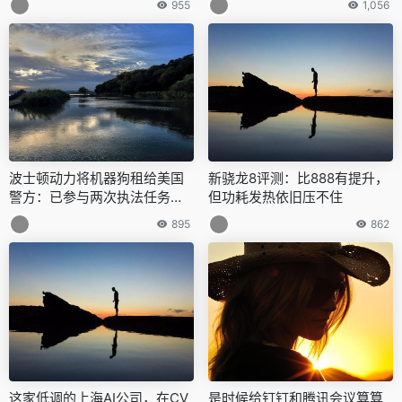
955
1,056
波士顿动力将机器狗租给美国
新骁龙8评测：比888有提升，
警方：已参与两次执法任务，
但功耗发热依旧压不住
可以破门、勘测、防爆
895
862
这家低调的上海AI公司，在CV
是时候给钉钉和腾讯会议算算