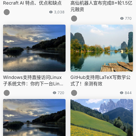
下一篇
上一篇
谷歌推出 Caravan MultiMet，
机器人灵巧手：智造未来新篇章
利用各种气象数据增强水文预报
相关文章
Recraft AI 特点、优点和缺点
高仙机器人宣布完成B+轮1.5亿
元融资
3,038
770