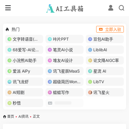
热门
立即入驻
文字转语音(琅琅配音)
咔片PPT
豆包AI助手
68爱写-AI论文写作
笔灵AI小说
LiblibAI
小浣熊AI助手
堆友AI设计
论文降AIGC率
爱派 AiPy
讯飞星辰MaaS
星流 AI
讯飞龙虾
超级简历WonderCV
LibTV
AI短剧
蛙蛙写作
讯飞星火
秒悟
首页
•
AI资讯
•
正文