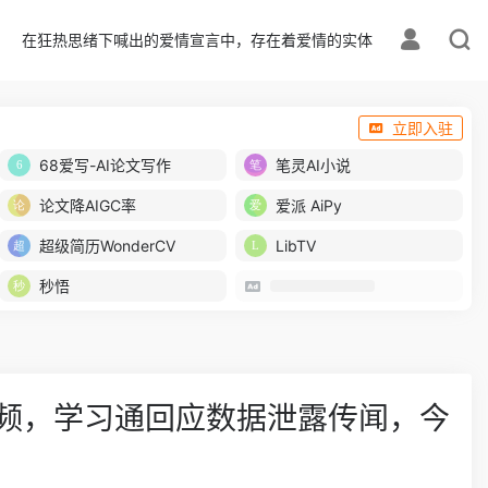
在狂热思绪下喊出的爱情宣言中，存在着爱情的实体
立即入驻
68爱写-AI论文写作
笔灵AI小说
论文降AIGC率
爱派 AiPy
超级简历WonderCV
LibTV
秒悟
频，学习通回应数据泄露传闻，今