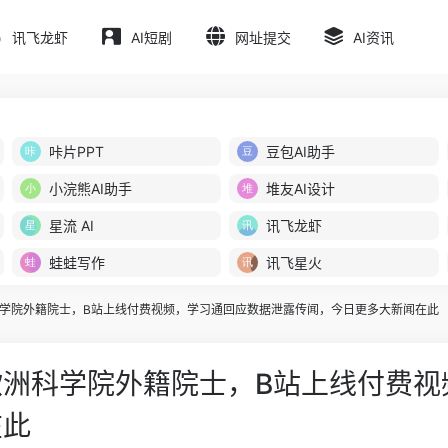
讯飞龙虾
AI短剧
网址提交
AI资讯
咔片PPT
豆包AI助手
小浣熊AI助手
堆友AI设计
星流 AI
讯飞龙虾
蛙蛙写作
讯飞星火
学院外籍院士，B站上线付费视频，学习通回应数据泄露传闻，今日更多大新闻在此
欧洲科学院外籍院士，B站上线付费视
在此