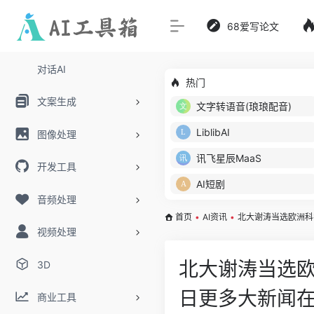
68爱写论文
对话AI
热门
文案生成
文字转语音(琅琅配音)
LiblibAI
图像处理
讯飞星辰MaaS
开发工具
AI短剧
音频处理
首页
•
AI资讯
•
北大谢涛当选欧洲科
视频处理
北大谢涛当选
3D
日更多大新闻
商业工具