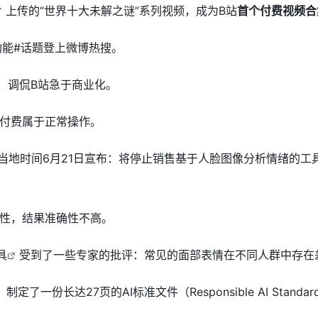
肯 上传的“世界十大未解之谜”系列视频，成为B站
首个付费视频合
功能#话题登上微博热搜。
梗，调侃B站急于商业化。
付费属于正常操作。
微软于当地时间6月21日宣布：将停止销售基于人脸图像分析情绪的
性，结果准确性不高。
具
受到了一些专家的批评：常见的面部表情在不同人群中存在
制定了一份长达27页的AI标准文件
（Responsible AI Standa