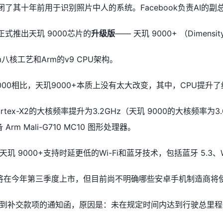
也关闭了其十年前用于识别照片中人的系统。Facebook负责A
正式推出天玑 9000芯片的
升级版
—— 天玑 9000+
（Dimensit
m八核工艺和Arm的v9 CPU架构。
00相比，天玑9000+本质上没有太大改变，其中，CPU提升了约
ortex-X2的大核频率提升为3.2GHz
（天玑 9000的大核频率为3.0
 Arm Mali-G710 MC10 图形处理器。
 9000+支持时延更低的Wi-Fi和蓝牙技术，包括蓝牙 5.3、Wi
0+将在今年第三季度上市，但目前尚不明确哪些安卓手机制造商将
到补交款项的通知函，原因是：未在规定时间内达到行驶总里程