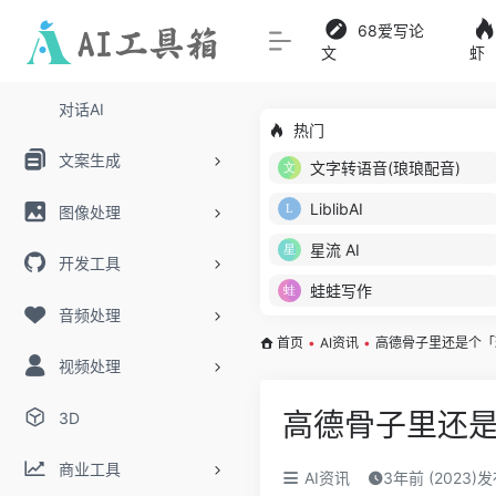
68爱写论
文
虾
对话AI
热门
文案生成
文字转语音(琅琅配音)
LiblibAI
图像处理
星流 AI
开发工具
蛙蛙写作
音频处理
首页
•
AI资讯
•
高德骨子里还是个「
视频处理
高德骨子里还
3D
商业工具
AI资讯
3年前 (2023)