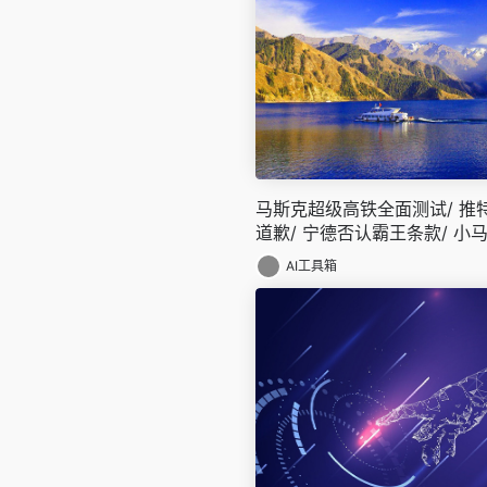
马斯克超级高铁全面测试/ 推
道歉/ 宁德否认霸王条款/ 小
今日更多新鲜事在此
AI工具箱