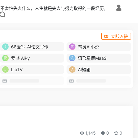
从不害怕失去什么，人生就是失去与努力取得的一段经历。
立即入驻
68爱写-AI论文写作
笔灵AI小说
爱派 AiPy
讯飞星辰MaaS
LibTV
AI短剧
1,145
0
0