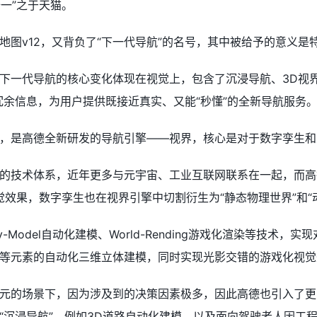
十一”之于天猫。
地图v12，又背负了“下一代导航”的名号，其中被给予的意义
下一代导航的核心变化体现在视觉上，包含了沉浸导航、3D视
冗余信息，为用户提供既接近真实、又能“秒懂”的全新导航服务
，是高德全新研发的导航引擎——视界，核心是对于数字孪生和
的技术体系，近年更多与元宇宙、工业互联网联系在一起，而高
视觉效果，数字孪生也在视界引擎中切割衍生为“静态物理世界”和
y-Model自动化建模、World-Rending游戏化渲染等
等元素的自动化三维立体建模，同时实现光影交错的游戏化视觉
元的场景下，因为涉及到的决策因素极多，因此高德也引入了更
“沉浸导航”，例如3D道路自动化建模，以及面向驾驶者人因工程