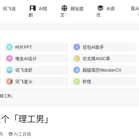
我
讯飞龙
AI短
网址提
AI资
剧
交
讯
咔片PPT
豆包AI助手
堆友AI设计
论文降AIGC率
讯飞龙虾
超级简历WonderCV
讯飞星火
秒悟
理工男」
是个「理工男」
发布
AI工具箱