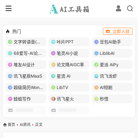
热门
立即入驻
文字转语音(琅琅配音)
咔片PPT
豆包AI助手
68爱写-AI论文写作
笔灵AI小说
LiblibAI
堆友AI设计
论文降AIGC率
爱派 AiPy
讯飞星辰MaaS
星流 AI
讯飞龙虾
超级简历WonderCV
LibTV
AI短剧
蛙蛙写作
讯飞星火
秒悟
首页
•
AI资讯
•
正文