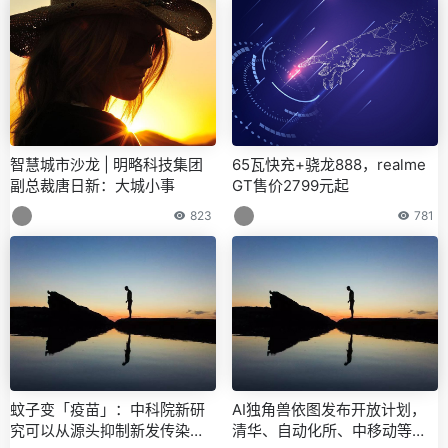
智慧城市沙龙 | 明略科技集团
65瓦快充+骁龙888，realme
副总裁唐日新：大城小事
GT售价2799元起
823
781
蚊子变「疫苗」：中科院新研
AI独角兽依图发布开放计划，
究可以从源头抑制新发传染病 |
清华、自动化所、中移动等已