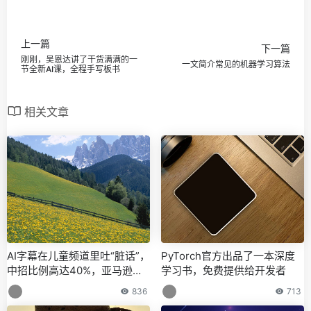
上一篇
下一篇
刚刚，吴恩达讲了干货满满的一
一文简介常见的机器学习算法
节全新AI课，全程手写板书
相关文章
AI字幕在儿童频道里吐“脏话”，
PyTorch官方出品了一本深度
中招比例高达40%，亚马逊谷
学习书，免费提供给开发者
歌都很祖安丨AAAI 2022
836
713