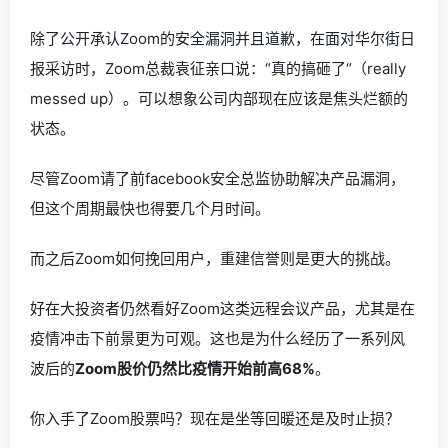
除了公开承认Zoom的安全漏洞并且道歉，在面对华尔街日
报采访时，Zoom总裁袁征亲口说：“真的搞砸了“（really
messed up）。可以想象公司内部现在应该是焦头烂额的
状态。
尽管Zoom请了前facebook安全总监协助解决产品漏洞，
但这个周期最快也得要几个月时间。
而之后Zoom如何挽回用户，重建信誉则是更大的挑战。
好在大投资者仍然看好Zoom这类远程会议产品，尤其是在
疫情冲击下前景更为可观。这也是为什么经历了一系列风
波后的
Zoom股价仍然比疫情开始前高68%
。
你入手了Zoom股票吗？现在是坐等回暖还是及时止损？