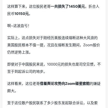
这样算下来，这位股民老哥
一共损失了1450美元
，折合人
民币
10150元
。
啊~这波血亏！
实际上，这点损失对于刚经历美股连续熔断这种大风浪的
美国股民根本不值一提，况且在熔断发生期间，Zoom股价
仍然逆势上涨。
即使对于中国股民来说，10000元的损失也是司空见惯，不
至于到起诉公司的地步。
这样看来，这位老哥
借着舆论攻势向Zoom碰瓷索赔
的嫌疑
颇大。
至于这位散户股民联系了多少股东发起联合诉讼，以及索