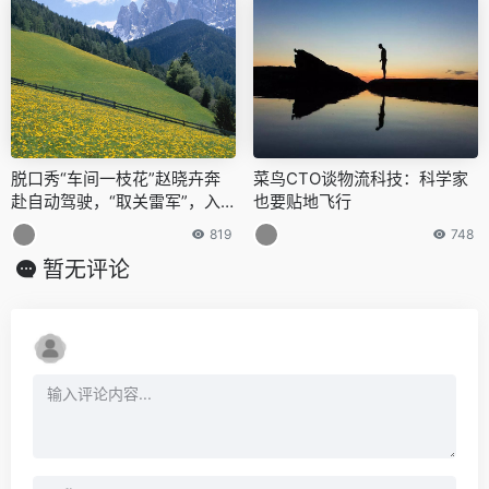
脱口秀“车间一枝花”赵晓卉奔
菜鸟CTO谈物流科技：科学家
赴自动驾驶，“取关雷军”，入
也要贴地飞行
职文远知行
819
748
暂无评论