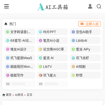
热门
立即入驻
文字转语音(琅琅配音)
咔片PPT
豆包AI助手
68爱写-AI论文写作
笔灵AI小说
LiblibAI
堆友AI设计
论文降AIGC率
爱派 AiPy
讯飞星辰MaaS
星流 AI
讯飞龙虾
超级简历WonderCV
LibTV
AI短剧
蛙蛙写作
讯飞星火
秒悟
首页
•
AI资讯
•
正文