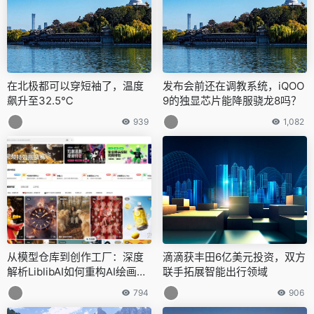
在北极都可以穿短袖了，温度
发布会前还在调教系统，iQOO
飙升至32.5℃
9的独显芯片能降服骁龙8吗？
939
1,082
从模型仓库到创作工厂：深度
滴滴获丰田6亿美元投资，双方
解析LiblibAI如何重构AI绘画生
联手拓展智能出行领域
态
794
906