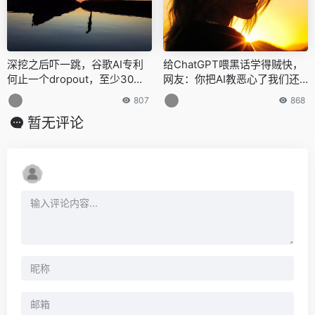
深挖之后吓一跳，谷歌AI专利
给ChatGPT喂黑话学得贼快，
何止一个dropout，至少30项
网友：你把AI教恶心了我们还
今日生效
怎么玩？
807
868
暂无评论