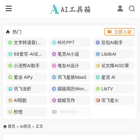
热门
立即入驻
文字转语音(琅琅配音)
咔片PPT
豆包AI助手
68爱写-AI论文写作
笔灵AI小说
LiblibAI
小浣熊AI助手
堆友AI设计
论文降AIGC率
爱派 AiPy
讯飞星辰MaaS
星流 AI
讯飞龙虾
超级简历WonderCV
LibTV
AI短剧
蛙蛙写作
讯飞星火
秒悟
首页
•
AI资讯
•
正文