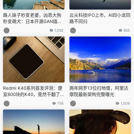
路人妹子秒变老婆，凶恶大狗
云从科技IPO上市，AI四小龙同
秒变萌犬：日本开源GAN插
路不同归
件，局部P图无压力
1,092
855
Redmi K40系列首发评测：便
两年网罗13位扫地僧，阿里达
宜800块的K40，竟然干翻了P
摩院最新架构完整曝光
ro版！
756
1,006