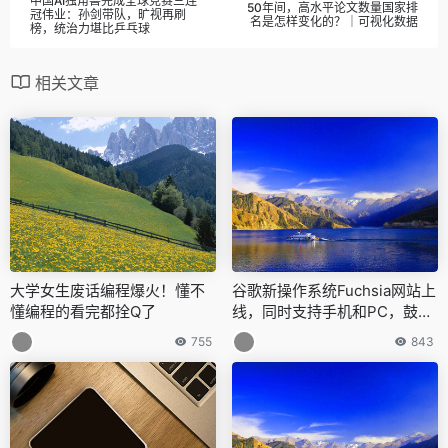
中国AI独角兽完成全球竞赛三连
50年间，高水平论文数量国家排
冠伟业：孙剑带队，旷视再刷
名是怎样变化的？｜可视化数据
榜，统治力堪比乒乓球
相关文章
大学女生废话编程爆火！懂不
谷歌新操作系统Fuchsia网站上
懂编程的看完都拴Q了
线，同时支持手机和PC，鼓励
开发者参与进来
755
843