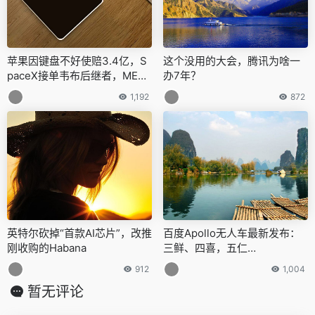
苹果因键盘不好使赔3.4亿，S
这个没用的大会，腾讯为啥一
paceX接单韦布后继者，META
办7年？
起诉Meta，今日更多新鲜事在
1,192
872
此
英特尔砍掉“首款AI芯片”，改推
百度Apollo无人车最新发布：
刚收购的Habana
三鲜、四喜，五仁…
912
1,004
暂无评论