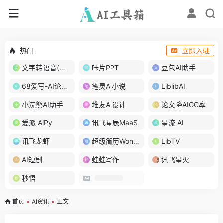
热门
立即入驻
文字转语音(琅琅配音)
咔片PPT
豆包AI助手
68爱写-AI论文写作
笔灵AI小说
LiblibAI
小浣熊AI助手
堆友AI设计
论文降AIGC率
爱派 AiPy
讯飞星辰MaaS
星流 AI
讯飞龙虾
超级简历WonderCV
LibTV
AI短剧
蛙蛙写作
讯飞星火
秒悟
首页
•
AI资讯
•
正文