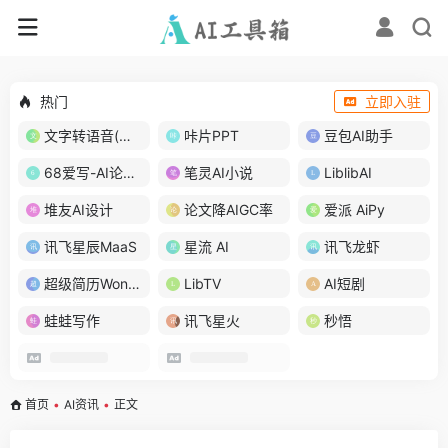
热门
立即入驻
文字转语音(琅琅配音)
咔片PPT
豆包AI助手
68爱写-AI论文写作
笔灵AI小说
LiblibAI
堆友AI设计
论文降AIGC率
爱派 AiPy
讯飞星辰MaaS
星流 AI
讯飞龙虾
超级简历WonderCV
LibTV
AI短剧
蛙蛙写作
讯飞星火
秒悟
首页
•
AI资讯
•
正文