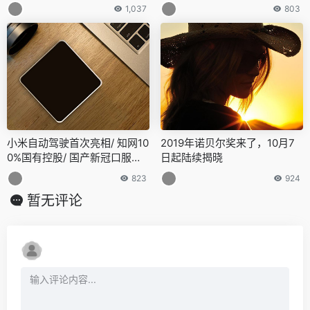
槽点
1,037
803
小米自动驾驶首次亮相/ 知网10
2019年诺贝尔奖来了，10月7
0%国有控股/ 国产新冠口服药
日起陆续揭晓
定价270元…今日更多新鲜事在
823
924
此
暂无评论