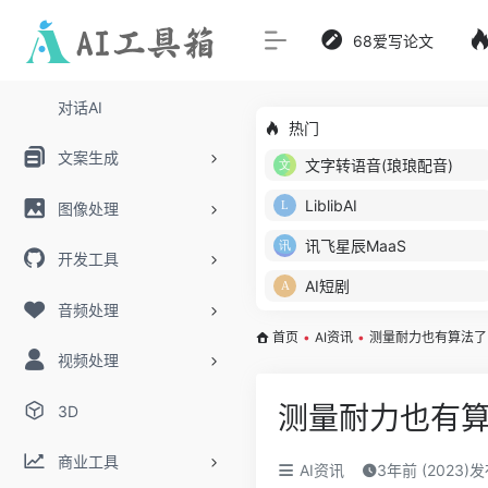
68爱写论文
对话AI
热门
文案生成
文字转语音(琅琅配音)
LiblibAI
图像处理
讯飞星辰MaaS
开发工具
AI短剧
音频处理
首页
•
AI资讯
•
测量耐力也有算法了
视频处理
测量耐力也有算
3D
商业工具
AI资讯
3年前 (2023)