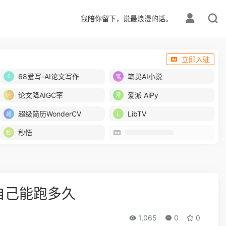
我陪你留下，说最浪漫的话。
立即入驻
68爱写-AI论文写作
笔灵AI小说
论文降AIGC率
爱派 AiPy
超级简历WonderCV
LibTV
秒悟
自己能跑多久
1,065
0
0