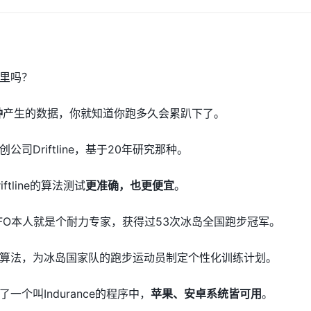
里吗？
钟
产生的数据，你就知道你跑多久会累趴下了。
司Driftline，基于20年研究那种。
tline的算法测试
更准确，也更便宜
。
FO本人就是个耐力专家，获得过53次冰岛全国跑步冠军。
算法，为冰岛国家队的跑步运动员制定个性化训练计划。
个叫Indurance的程序中，
苹果、安卓系统皆可用
。