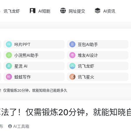
讯飞龙虾
AI短剧
网址提交
AI资讯
咔片PPT
豆包AI助手
小浣熊AI助手
堆友AI设计
星流 AI
讯飞龙虾
蛙蛙写作
讯飞星火
！仅需锻炼20分钟，就能知晓自己能跑多久
法了！仅需锻炼20分钟，就能知晓
发布
AI工具箱