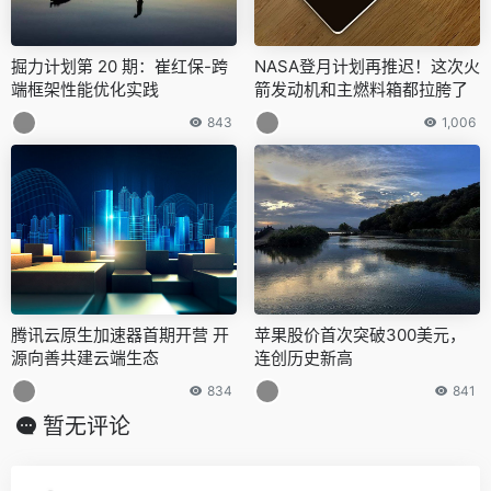
掘力计划第 20 期：崔红保-跨
NASA登月计划再推迟！这次火
端框架性能优化实践
箭发动机和主燃料箱都拉胯了
843
1,006
腾讯云原生加速器首期开营 开
苹果股价首次突破300美元，
源向善共建云端生态
连创历史新高
834
841
暂无评论