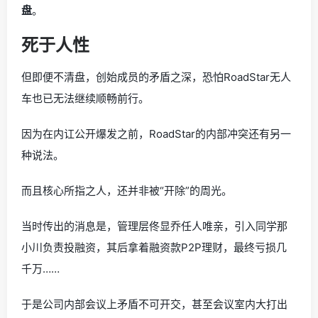
盘
。
死于人性
但即便不清盘，创始成员的矛盾之深，恐怕RoadStar无人
车也已无法继续顺畅前行。
因为在内讧公开爆发之前，RoadStar的内部冲突还有另一
种说法。
而且核心所指之人，还并非被“开除”的周光。
当时传出的消息是，管理层佟显乔任人唯亲，引入同学那
小川负责投融资，其后拿着融资款P2P理财，最终亏损几
千万……
于是公司内部会议上矛盾不可开交，甚至会议室内大打出