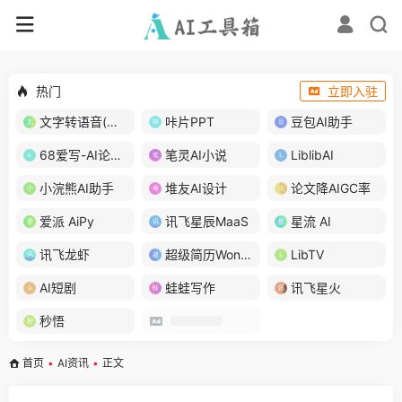
热门
立即入驻
文字转语音(琅琅配音)
咔片PPT
豆包AI助手
68爱写-AI论文写作
笔灵AI小说
LiblibAI
小浣熊AI助手
堆友AI设计
论文降AIGC率
爱派 AiPy
讯飞星辰MaaS
星流 AI
讯飞龙虾
超级简历WonderCV
LibTV
AI短剧
蛙蛙写作
讯飞星火
秒悟
首页
•
AI资讯
•
正文