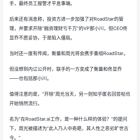
手，最终员工报警才平息事端。
后来还有消息称，投资方进一步加强了对RoadStar的管
理，并要求开除“融资理财亏千万”的VP那小川，但CEO佟
显乔不愿妥协，于是陷入僵局。
当时还一度有传闻，衡量和周光将会携手重组RoadStar。
但没想到内讧公开时，联手的一方变成了衡量和佟显乔
——也包括那小川。
值得注意的是，“开除”周光当天，另一则知乎匿名回答帖也
开始悄然流行。
名为“在RoadStar.ai工作，是一种什么样的体验？”的提问
下，周光被描述为“此人乃人中奇葩，其人性之恶劣旷世古
今。”