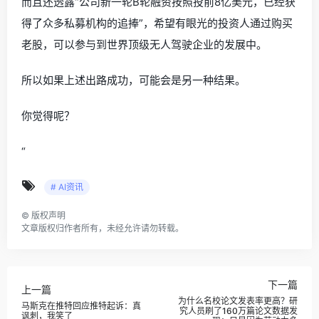
而且还透露“公司新一轮B轮融资按照投前8亿美元，已经获
得了众多私募机构的追捧”，希望有眼光的投资人通过购买
老股，可以参与到世界顶级无人驾驶企业的发展中。
所以如果上述出路成功，可能会是另一种结果。
你觉得呢？
“
# AI资讯
©
版权声明
文章版权归作者所有，未经允许请勿转载。
下一篇
上一篇
为什么名校论文发表率更高？研
马斯克在推特回应推特起诉：真
究人员刷了160万篇论文数据发
讽刺，我笑了