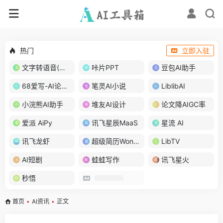
热门
立即入驻
文字转语音(琅琅配音)
咔片PPT
豆包AI助手
68爱写-AI论文写作
笔灵AI小说
LiblibAI
小浣熊AI助手
堆友AI设计
论文降AIGC率
爱派 AiPy
讯飞星辰MaaS
星流 AI
讯飞龙虾
超级简历WonderCV
LibTV
AI短剧
蛙蛙写作
讯飞星火
秒悟
首页
•
AI资讯
•
正文