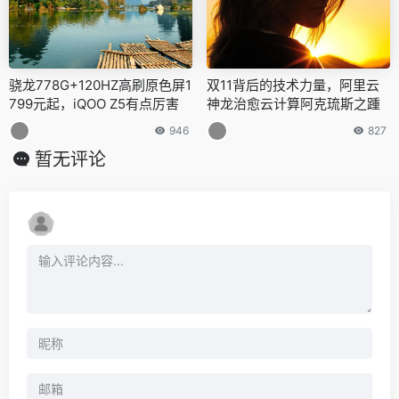
骁龙778G+120HZ高刷原色屏1
双11背后的技术力量，阿里云
799元起，iQOO Z5有点厉害
神龙治愈云计算阿克琉斯之踵
946
827
暂无评论