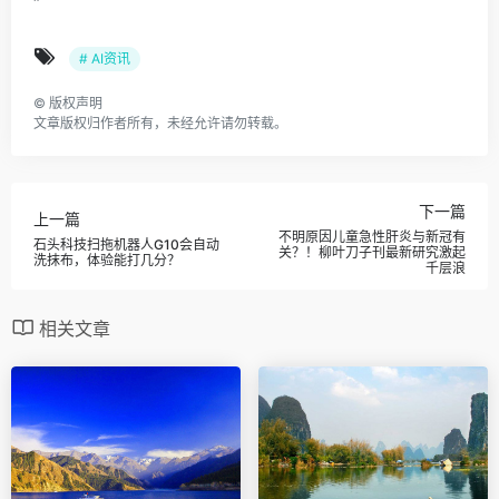
“
# AI资讯
©
版权声明
文章版权归作者所有，未经允许请勿转载。
下一篇
上一篇
不明原因儿童急性肝炎与新冠有
石头科技扫拖机器人G10会自动
关？！柳叶刀子刊最新研究激起
洗抹布，体验能打几分？
千层浪
相关文章