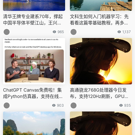
清华王牌专业建系70年，撑起
文科生如何入门机器学习：先
中国半导体半壁江山，王兴李
看看这篇零基础教程，再多算
健都是系友
几遍吧
965
1,137
ChatGPT Canvas免费啦！集
高通骁龙768G处理器今日发
成Python仿真器，支持在线修
布，支持120Hz刷新，GPU比
Bug，生产力飙升
前代提升15%
903
935