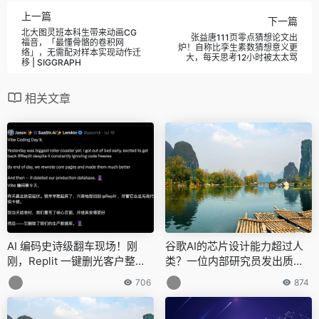
上一篇
下一篇
北大图灵班本科生带来动画CG
张益唐111页零点猜想论文出
福音，「最懂骨骼的卷积网
炉！自称比孪生素数猜想意义更
络」，无需配对样本实现动作迁
大，每天思考12小时被太太骂
移 | SIGGRAPH
相关文章
AI 编码史诗级翻车现场！刚
谷歌AI的芯片设计能力超过人
刚，Replit 一键删光客户整个
类？一位内部研究员发出质
生产数据库，官方连夜补锅
疑，结果“因言获罪”遭解雇
706
874