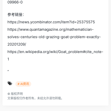
09966-0
参考链接：
https://news.ycombinator.com/item?id=25375575
https://www.quantamagazine.org/mathematician-
solves-centuries-old-grazing-goat-problem-exactly-
20201209/
https://en.wikipedia.org/wiki/Goat_problem#cite_note-
1
“
# AI资讯
©
版权声明
文章版权归作者所有，未经允许请勿转载。