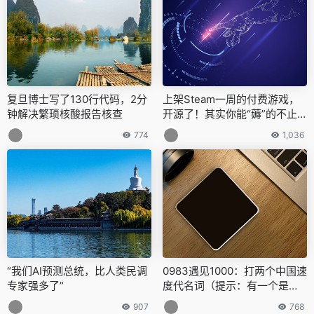
复旦博士写了130行代码，2分
上架Steam一周的付费游戏，
钟解决繁琐核酸报告核查
开源了！其实你能“薅”的不止
一只羊
774
1,036
“我们AI预测总统，比人类民调
0983遇见1000：打两个中国速
专家强多了”
度代名词（提示：有一个是亚
洲飞人）
907
768