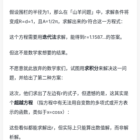
假设围栏的半径为1，那么在「山羊问题」中，求解条件将
变成R=d=1，且A=1/2π，求解出来的r符合这一方程式：
这个方程需要用
迭代法
求解，能得到r=1.1587…的答案。
但这不是数学家想要的结果。
不愿意就此放弃的数学家们，试图用
求积分
来解决这一问
题，并给出了第二种方案：
这次，他们求出了左边有r的式子，但遗憾的是，这其实是
个
超越方程
（指方程中有无法用自变数的多项式或开方表
示的函数，类似于x=cosx）：
这些看似都能求解出r，但实际上只能算出数值解，而非解
析解。