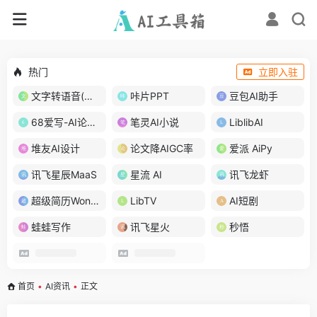
热门
立即入驻
文字转语音(琅琅配音)
咔片PPT
豆包AI助手
68爱写-AI论文写作
笔灵AI小说
LiblibAI
堆友AI设计
论文降AIGC率
爱派 AiPy
讯飞星辰MaaS
星流 AI
讯飞龙虾
超级简历WonderCV
LibTV
AI短剧
蛙蛙写作
讯飞星火
秒悟
首页
•
AI资讯
•
正文