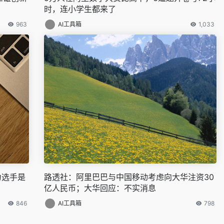
时，连小学生都来了
963
AI工具箱
1,033
力选手是
路透社：阿里巴巴与中国移动考虑向大华注资30
亿人民币；大华回应：不实消息
846
AI工具箱
798