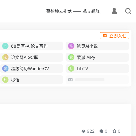
蔡徐坤去扎龙 —— 鸡立鹤群。
立即入驻
68爱写-AI论文写作
笔灵AI小说
论文降AIGC率
爱派 AiPy
超级简历WonderCV
LibTV
秒悟
922
0
0