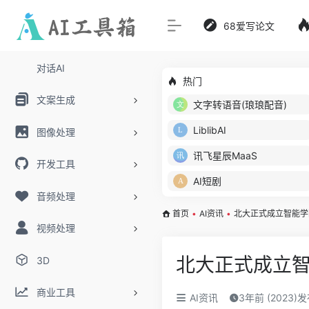
68爱写论文
对话AI
热门
文案生成
文字转语音(琅琅配音)
LiblibAI
图像处理
讯飞星辰MaaS
开发工具
AI短剧
音频处理
首页
•
AI资讯
•
北大正式成立智能学
视频处理
北大正式成立智
3D
商业工具
AI资讯
3年前 (2023)