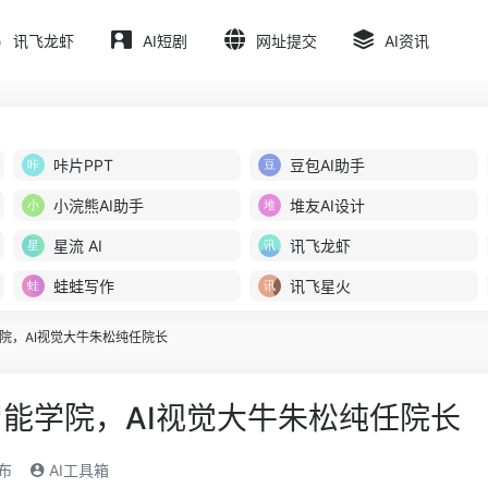
讯飞龙虾
AI短剧
网址提交
AI资讯
咔片PPT
豆包AI助手
小浣熊AI助手
堆友AI设计
星流 AI
讯飞龙虾
蛙蛙写作
讯飞星火
院，AI视觉大牛朱松纯任院长
能学院，AI视觉大牛朱松纯任院长
发布
AI工具箱