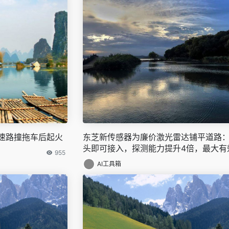
速路撞拖车后起火
东芝新传感器为廉价激光雷达铺平道路
头即可接入，探测能力提升4倍，最大有
955
可达200米
AI工具箱