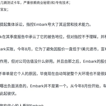
几辆测试卡车，严重依赖商业秘密(和)专有技术；
和室友；
提起集体诉讼，指控Embark夸大了其运营和技术能力。
ark在其季度报告中承认了它的被告地位，但对指控不予理睬，并
ark买账，今年8月，它为了避免因股价一直低于1美元退市，宣
作用，但对公司估值没什么卵用。并且自那之后，Embark的股
跌也不单单是它个人的原因，毕竟现在自动驾驶整个大环境也不是很
出负面消息的，Embark并不是第一个。从今年8月份开始，车载激
此起彼伏。
有信心的人看好Embark。