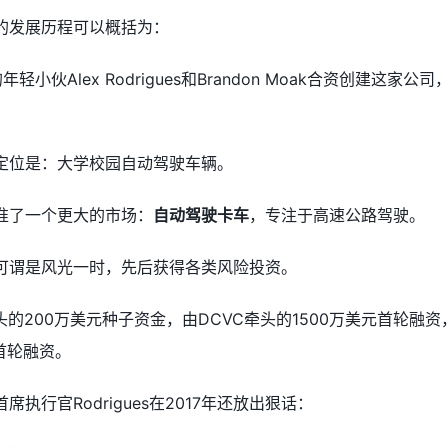
在的发展历程可以概括为：
小伙Alex Rodrigues和Brandon Moak合资创建这家公
的定位是：大学校园自动驾驶车辆。
瞄准了一个更大的市场：
自动驾驶卡车
，专注于高速公路驾驶。
rk可谓是风光一时，先后获得各类风险投资。
res牵头的200万美元种子资金，由DCVC牵头的1500万美元首轮融
元首轮融资。
席执行官Rodrigues在2017年还放出狠话：