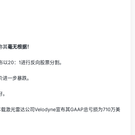
称其
毫无根据！
布以20：1进行反向股票分割。
价进一步暴跌。
好。
光雷达公司Velodyne宣布其GAAP总亏损为710万美