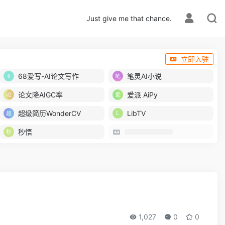
Just give me that chance.
立即入驻
68爱写-AI论文写作
笔灵AI小说
论文降AIGC率
爱派 AiPy
超级简历WonderCV
LibTV
秒悟
1,027
0
0