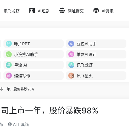
讯飞龙虾
AI短剧
网址提交
AI资讯
咔片PPT
豆包AI助手
小浣熊AI助手
堆友AI设计
星流 AI
讯飞龙虾
蛙蛙写作
讯飞星火
市一年，股价暴跌98%
司上市一年，股价暴跌98%
发布
AI工具箱