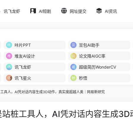
讯飞龙虾
AI短剧
网址提交
AI资讯
咔片PPT
豆包AI助手
堆友AI设计
论文降AIGC率
讯飞龙虾
超级简历WonderCV
讯飞星火
秒悟
桩工具人，AI凭对话内容生成3D动作，真实度超越人类｜网易新研究
是站桩工具人，AI凭对话内容生成3