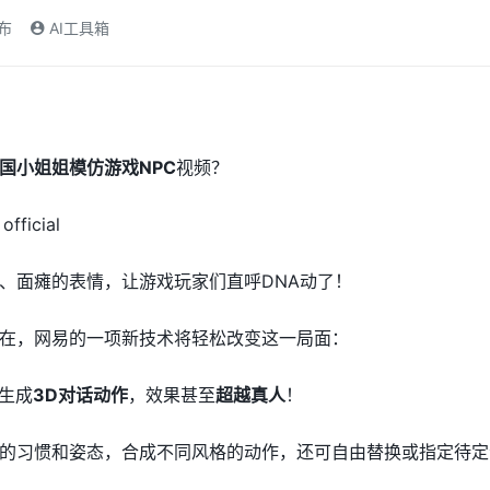
发布
AI工具箱
国小姐姐模仿游戏NPC
视频？
fficial
、面瘫的表情，让游戏玩家们直呼DNA动了！
在，网易的一项新技术将轻松改变这一局面：
动生成
3D对话动作
，效果甚至
超越真人
！
的习惯和姿态，合成不同风格的动作，还可自由替换或指定待定