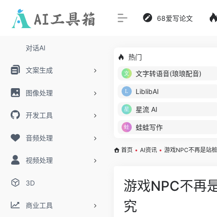
68爱写论文
对话AI
热门
文案生成
文字转语音(琅琅配音)
LiblibAI
图像处理
星流 AI
开发工具
蛙蛙写作
音频处理
首页
•
AI资讯
•
游戏NPC不再是站
视频处理
游戏NPC不再
3D
究
商业工具