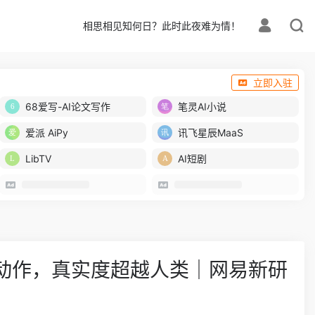
相思相见知何日？此时此夜难为情！
立即入驻
68爱写-AI论文写作
笔灵AI小说
爱派 AiPy
讯飞星辰MaaS
LibTV
AI短剧
D动作，真实度超越人类｜网易新研