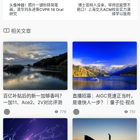
头像神器！照片一键秒转简笔
博士答辩人没来，导师还能赞不
画，清华刘永进等CVPR 19 Oral
绝口！上海交大ACM校友实力演
研究
绎学以致用
相关文章
百亿补贴后的新一加够香吗？
直播招募：AIGC竞速正当时，
一加11、Ace2、2V对比评测
是谁快人一步？｜量子位·视点
776
751