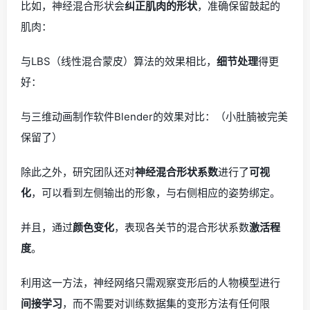
比如，神经混合形状会
纠正肌肉的形状
，准确保留鼓起的
肌肉：
与LBS（线性混合蒙皮）算法的效果相比，
细节处理
得更
好：
与三维动画制作软件Blender的效果对比：（小肚腩被完美
保留了）
除此之外，研究团队还对
神经混合形状系数
进行了
可视
化
，可以看到左侧输出的形象，与右侧相应的姿势绑定。
并且，通过
颜色变化
，表现各关节的混合形状系数
激活程
度
。
利用这一方法，神经网络只需观察变形后的人物模型进行
间接学习
，而不需要对训练数据集的变形方法有任何限