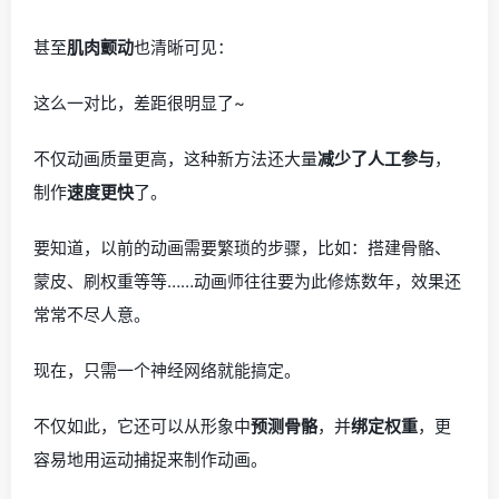
甚至
肌肉颤动
也清晰可见：
这么一对比，差距很明显了~
不仅动画质量更高，这种新方法还大量
减少了人工参与
，
制作
速度更快
了。
要知道，以前的动画需要繁琐的步骤，比如：搭建骨骼、
蒙皮、刷权重等等……动画师往往要为此修炼数年，效果还
常常不尽人意。
现在，只需一个神经网络就能搞定。
不仅如此，它还可以从形象中
预测骨骼
，并
绑定权重
，更
容易地用运动捕捉来制作动画。