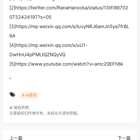
[2]https://twitter.com/RanaHanocka/status/139186702
0732424197?s=05
[3]https://mp.weixin.qq.com/s/IuvyNRJ6amJn5ya7fr8L
6A
[4]https://mp.weixin.qq.com/s/uU1-
DwHnU4pPMLtQZNQyVQ
[5]https://www.youtube.com/watch?v=antc20EFh6k
“
# AI资讯
©
版权声明
文章版权归作者所有，未经允许请勿转载。
上一篇
下一篇