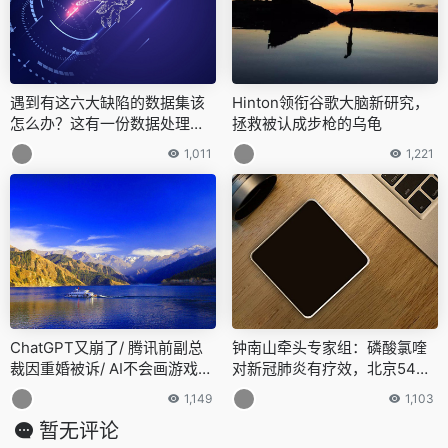
遇到有这六大缺陷的数据集该
Hinton领衔谷歌大脑新研究，
怎么办？这有一份数据处理急
拯救被认成步枪的乌龟
救包
1,011
1,221
ChatGPT又崩了/ 腾讯前副总
钟南山牵头专家组：磷酸氯喹
裁因重婚被诉/ AI不会画游戏手
对新冠肺炎有疗效，北京54岁
柄…今日更多新鲜事在此
患者服药一周康复出院
1,149
1,103
暂无评论