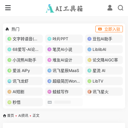
热门
立即入驻
文字转语音(琅琅配音)
咔片PPT
豆包AI助手
68爱写-AI论文写作
笔灵AI小说
LiblibAI
小浣熊AI助手
堆友AI设计
论文降AIGC率
爱派 AiPy
讯飞星辰MaaS
星流 AI
讯飞龙虾
超级简历WonderCV
LibTV
AI短剧
蛙蛙写作
讯飞星火
秒悟
首页
•
AI资讯
•
正文