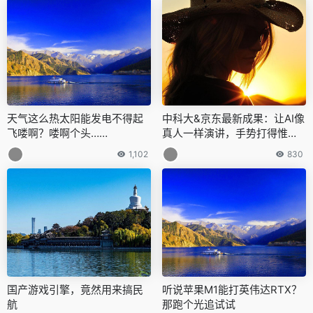
天气这么热太阳能发电不得起
中科大&京东最新成果：让AI像
飞喽啊？喽啊个头……
真人一样演讲，手势打得惟妙
惟肖
1,102
830
国产游戏引擎，竟然用来搞民
听说苹果M1能打英伟达RTX？
航
那跑个光追试试