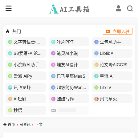
热门
立即入驻
文字转语音(琅琅配音)
咔片PPT
豆包AI助手
68爱写-AI论文写作
笔灵AI小说
LiblibAI
小浣熊AI助手
堆友AI设计
论文降AIGC率
爱派 AiPy
讯飞星辰MaaS
星流 AI
讯飞龙虾
超级简历WonderCV
LibTV
AI短剧
蛙蛙写作
讯飞星火
秒悟
首页
•
AI资讯
•
正文