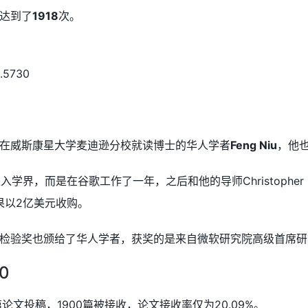
达到了
1918
次。
6.5730
在威斯康星大学麦迪逊分校就读博士的华人学者
Feng Niu
，他也
进入学界，而是在谷歌工作了一年，之后和他的导师Christopher
苹果以2亿美元收购。
验奖也颁给了华人学者，获奖的是来自微软研究院高级首席研究员L
0
4篇论文投稿，1900篇被接收，论文接收率仅为20.09%。