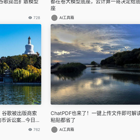
！谷歌提出扩散模型
都在卷大模型底座，云计算一哥决定给
座
728
AI工具箱
 谷歌被出版商索
ChatPDF也来了！一键上传文件即可解
狗狗币诉讼案…今日更
粘贴都省了
762
AI工具箱