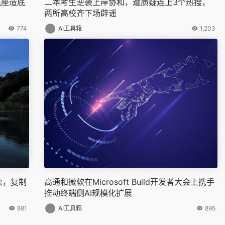
底座造底
二本考生逆袭上岸协和，遭质疑连上3个热搜，
两所高校齐下场辟谣
774
AI工具箱
1,203
读，复制
高通和微软在Microsoft Build开发者大会上携手
推动终端侧AI规模化扩展
881
AI工具箱
895