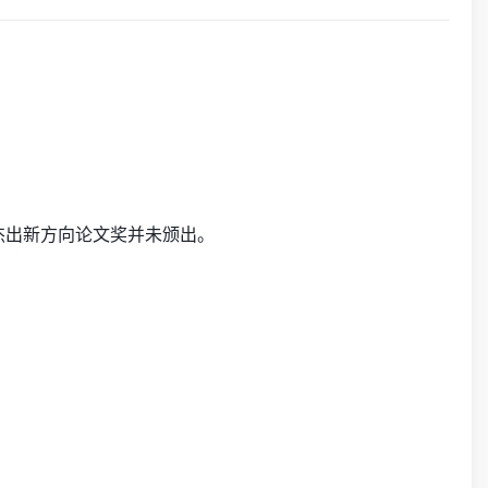
杰出新方向论文奖并未颁出。