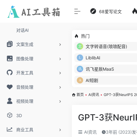
68爱写论文
对话AI
热门
文案生成
文字转语音(琅琅配音)
LiblibAI
图像处理
讯飞星辰MaaS
开发工具
AI短剧
音频处理
首页
•
AI资讯
•
GPT-3获NeurI
视频处理
GPT-3获Ne
3D
商业工具
AI资讯
3年前 (2023)