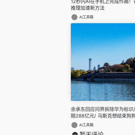
12秒内AI在手机上完成作画
推理加速新方法
AI工具箱
余承东回应问界拆除华为标识/
赔288亿元/ 马斯克想结束
多新鲜事在此
AI工具箱
暂无评论