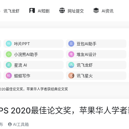
讯飞龙虾
AI短剧
网址提交
AI资讯
咔片PPT
豆包AI助手
小浣熊AI助手
堆友AI设计
星流 AI
讯飞龙虾
蛙蛙写作
讯飞星火
PS 2020最佳论文奖，苹果华人学者获经典论文奖
urIPS 2020最佳论文奖，苹果华人
发布
AI工具箱