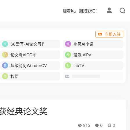
迎着风，拥抱彩虹！
立即入驻
68爱写-AI论文写作
笔灵AI小说
论文降AIGC率
爱派 AiPy
超级简历WonderCV
LibTV
秒悟
学者获经典论文奖
915
0
0