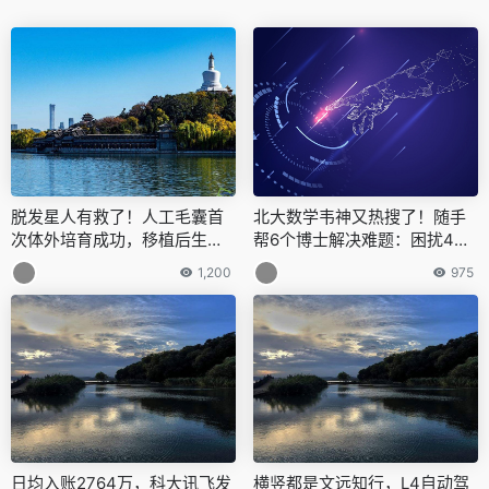
脱发星人有救了！人工毛囊首
北大数学韦神又热搜了！随手
次体外培育成功，移植后生长
帮6个博士解决难题：困扰4个
了10个月
月，韦神仅用一天
1,200
975
日均入账2764万，科大讯飞发
横竖都是文远知行，L4自动驾