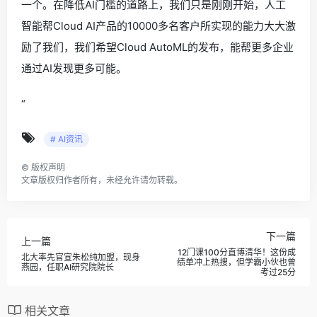
一个。在降低AI门槛的道路上，我们只是刚刚开始，人工
智能帮Cloud AI产品的10000多名客户所实现的能力大大激
励了我们，我们希望Cloud AutoML的发布，能帮更多企业
通过AI发现更多可能。
“
# AI资讯
©
版权声明
文章版权归作者所有，未经允许请勿转载。
下一篇
上一篇
12门课100分直博清华！这份成
北大率先官宣朱松纯加盟，现身
绩单冲上热搜，但学霸小伙也曾
燕园，任职AI研究院院长
考过25分
相关文章