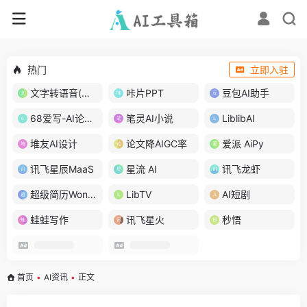
热门
立即入驻
文字转语音(琅琅配音)
咔片PPT
豆包AI助手
68爱写-AI论文写作
笔灵AI小说
LiblibAI
堆友AI设计
论文降AIGC率
爱派 AiPy
讯飞星辰MaaS
星流 AI
讯飞龙虾
超级简历WonderCV
LibTV
AI短剧
蛙蛙写作
讯飞星火
秒悟
首页
•
AI资讯
•
正文