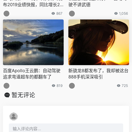
布2019业绩快报，同比增长27.
驶不讲武德
43%
867
1,056
百度Apollo王云鹏：自动驾驶
新骁龙8都发布了，我却被这台
追求弯道超车的都翻车了
888手机深深吸引
819
725
暂无评论