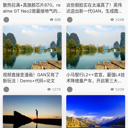
散热拉满+真旗舰芯片870，re
这些假脸实在太逼真了！英伟
alme GT Neo2是最接地气的游
达造出新一代GAN，生成图片
戏手机吗？
毫无破绽
698
1,048
视频直接变漫画！GAN又有了
小马智行L2++官宣，最强L4技
新玩法｜Demo+代码+论文
术降维量产车，开启第三大商
业化引擎
1,079
1,039