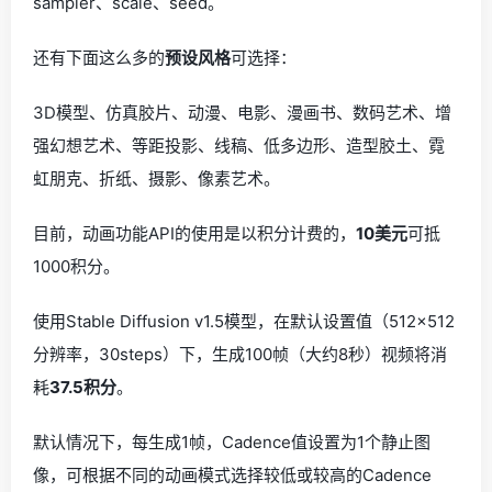
sampler、scale、seed。
还有下面这么多的
预设风格
可选择：
3D模型、仿真胶片、动漫、电影、漫画书、数码艺术、增
强幻想艺术、等距投影、线稿、低多边形、造型胶土、霓
虹朋克、折纸、摄影、像素艺术。
目前，动画功能API的使用是以积分计费的，
10美元
可抵
1000积分。
使用Stable Diffusion v1.5模型，在默认设置值（512×512
分辨率，30steps）下，生成100帧（大约8秒）视频将消
耗
37.5积分
。
默认情况下，每生成1帧，Cadence值设置为1个静止图
像，可根据不同的动画模式选择较低或较高的Cadence