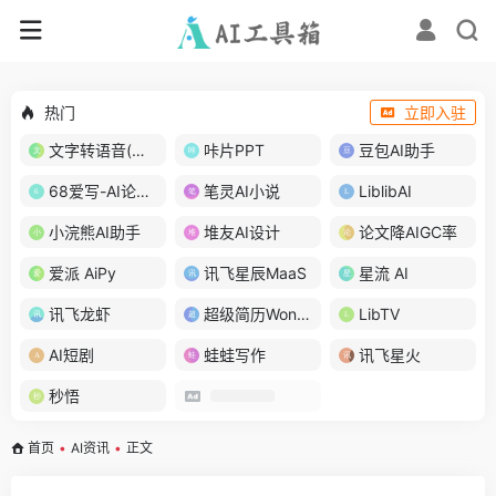
热门
立即入驻
文字转语音(琅琅配音)
咔片PPT
豆包AI助手
68爱写-AI论文写作
笔灵AI小说
LiblibAI
小浣熊AI助手
堆友AI设计
论文降AIGC率
爱派 AiPy
讯飞星辰MaaS
星流 AI
讯飞龙虾
超级简历WonderCV
LibTV
AI短剧
蛙蛙写作
讯飞星火
秒悟
首页
•
AI资讯
•
正文