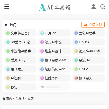
热门
立即入驻
文字转语音(琅琅配音)
咔片PPT
豆包AI助手
68爱写-AI论文写作
笔灵AI小说
LiblibAI
小浣熊AI助手
堆友AI设计
论文降AIGC率
爱派 AiPy
讯飞星辰MaaS
星流 AI
讯飞龙虾
超级简历WonderCV
LibTV
AI短剧
蛙蛙写作
讯飞星火
秒悟
首页
•
AI资讯
•
正文