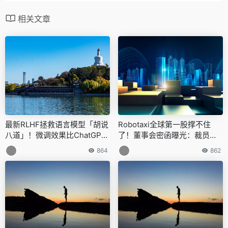
相关文章
最新RLHF拯救语言模型「胡说
Robotaxi全球第一股撑不住
八道」！微调效果比ChatGPT
了！董事会密函曝光：裁员砍
更好，两名华人共同一作
福利变卖业务，考虑卖身苹果
864
862
微软