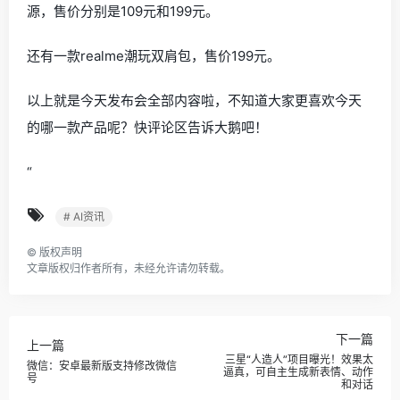
源，售价分别是109元和199元。
还有一款realme潮玩双肩包，售价199元。
以上就是今天发布会全部内容啦，不知道大家更喜欢今天
的哪一款产品呢？快评论区告诉大鹅吧！
“
# AI资讯
©
版权声明
文章版权归作者所有，未经允许请勿转载。
下一篇
上一篇
三星“人造人”项目曝光！效果太
微信：安卓最新版支持修改微信
逼真，可自主生成新表情、动作
号
和对话