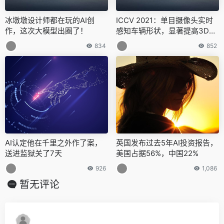
冰墩墩设计师都在玩的AI创
ICCV 2021：单目摄像头实时
作，这次大模型出圈了！
感知车辆形状，显著提高3D目
标检测性能 | 百度出品
834
852
AI认定他在千里之外作了案，
英国发布过去5年AI投资报告，
送进监狱关了7天
美国占据56%，中国22%
926
1,086
暂无评论