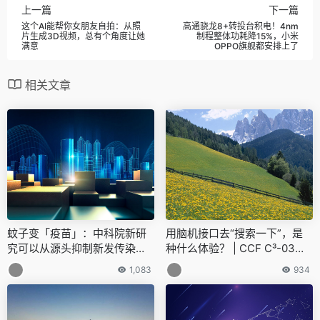
上一篇
下一篇
这个AI能帮你女朋友自拍：从照
高通骁龙8+转投台积电！4nm
片生成3D视频，总有个角度让她
制程整体功耗降15%，小米
满意
OPPO旗舰都安排上了
相关文章
蚊子变「疫苗」：中科院新研
用脑机接口去“搜索一下”，是
究可以从源头抑制新发传染病 |
种什么体验？ | CCF C³-03@
Nature子刊
搜狗
1,083
934