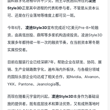
面料数字化进程中并不少见，而王华民团队所在的
凌迪
Style3D
正是其中进程的代表和参与者，不管是从资本认
可、还是在行业落地等维度上都可见一斑。
今年6月，
凌迪Style3D
宣布完成近1亿美元Pre-B+轮融
资，由高瓴创投、鼎晖等多家机构连续投资。凌迪Style3D
发展多年都持续一年一次的融资节奏，在当前资本寒冬期
实属佼佼者。
目前在服装行业已经深耕7年，帮助企业在研发、协同、展
销、生产全链路数字化，遍布海内外板块，与各细分领域
的国际头部企业均达成了相关合作，如Nvidia、Alvanon、
YKK、Pantone、Jeanologia等。
而现在随着元宇宙的兴起，
凌迪Style3D
本身作为基础设
施的提供者，既有底层技术和算法优势，又有成熟落地时