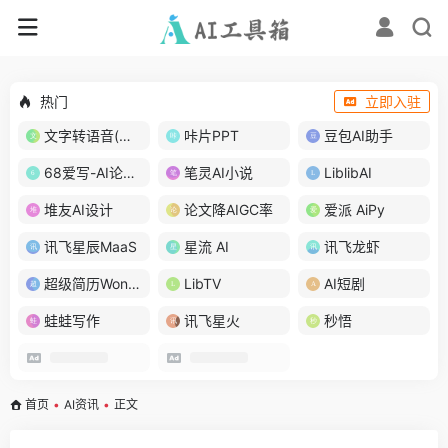
热门
立即入驻
文字转语音(琅琅配音)
咔片PPT
豆包AI助手
68爱写-AI论文写作
笔灵AI小说
LiblibAI
堆友AI设计
论文降AIGC率
爱派 AiPy
讯飞星辰MaaS
星流 AI
讯飞龙虾
超级简历WonderCV
LibTV
AI短剧
蛙蛙写作
讯飞星火
秒悟
首页
•
AI资讯
•
正文