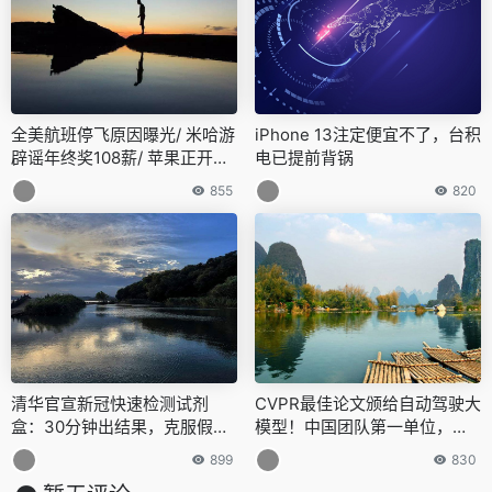
全美航班停飞原因曝光/ 米哈游
iPhone 13注定便宜不了，台积
辟谣年终奖108薪/ 苹果正开发
电已提前背锅
触摸屏Mac…今日更多新鲜事在
855
820
此
清华官宣新冠快速检测试剂
CVPR最佳论文颁给自动驾驶大
盒：30分钟出结果，克服假阴
模型！中国团队第一单位，近1
性问题
0年三大视觉顶会首例
899
830