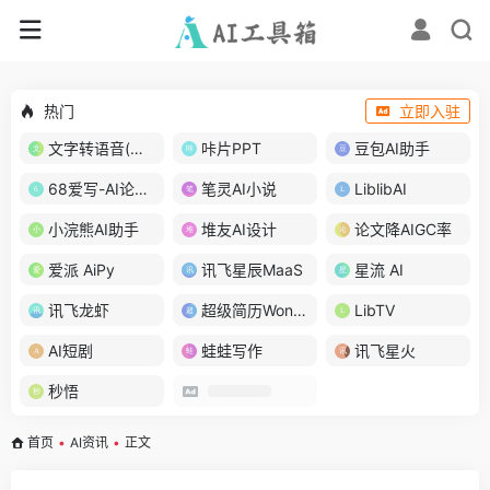
热门
立即入驻
文字转语音(琅琅配音)
咔片PPT
豆包AI助手
68爱写-AI论文写作
笔灵AI小说
LiblibAI
小浣熊AI助手
堆友AI设计
论文降AIGC率
爱派 AiPy
讯飞星辰MaaS
星流 AI
讯飞龙虾
超级简历WonderCV
LibTV
AI短剧
蛙蛙写作
讯飞星火
秒悟
首页
•
AI资讯
•
正文