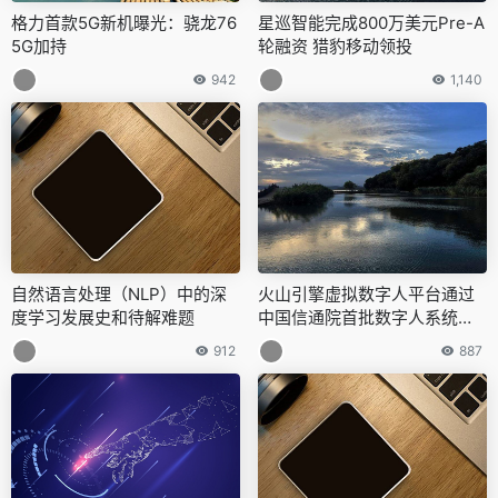
格力首款5G新机曝光：骁龙76
星巡智能完成800万美元Pre-A
5G加持
轮融资 猎豹移动领投
942
1,140
自然语言处理（NLP）中的深
火山引擎虚拟数字人平台通过
度学习发展史和待解难题
中国信通院首批数字人系统基
础能力评测
912
887