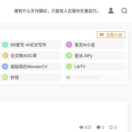
哪有什么岁月静好，只是有人在替你负重前行。
立即入驻
68爱写-AI论文写作
笔灵AI小说
论文降AIGC率
爱派 AiPy
超级简历WonderCV
LibTV
秒悟
921
0
0