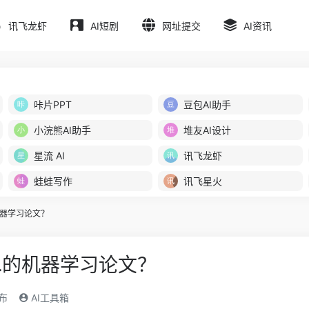
讯飞龙虾
AI短剧
网址提交
AI资讯
咔片PPT
豆包AI助手
小浣熊AI助手
堆友AI设计
星流 AI
讯飞龙虾
蛙蛙写作
讯飞星火
器学习论文？
水的机器学习论文？
发布
AI工具箱