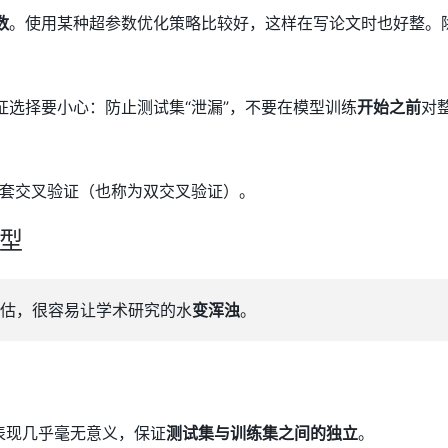
数
。使用某种超参数优化策略比较好，这样在写论文时也好整。除
征选择要小心：防止测试集“泄漏”，不要在模型训练
开始之前
对
套交叉验证（也称为双交叉验证）。
型
估，很容易让学术研究的水
变浑浊
。
表现几乎毫无意义，保证
测试集与训练集之间的独立
。